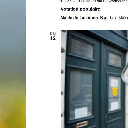
12 Sep 2021 08:00
-
12:00
Votation pop
Votation populaire
de
Mairie de Laconnex
Rue de la Mais
DIM
12
Genève