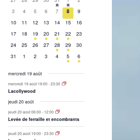
de
évènement,
évènement,
évènement,
évènement,
évènement,
évènements,
évènement,
0
0
0
0
0
0
0
3
4
5
6
7
8
9
Évènements
évènement,
évènement,
évènement,
évènement,
évènement,
évènement,
évènement,
0
0
0
0
0
0
0
10
11
12
13
14
15
16
évènement,
évènement,
évènement,
évènement,
évènement,
évènement,
évènement,
0
0
1
2
1
2
0
17
18
19
20
21
22
23
évènement,
évènement,
évènement,
évènements,
évènement,
évènements,
évènement,
0
0
0
0
1
1
0
24
25
26
27
28
29
30
évènement,
évènement,
évènement,
évènement,
évènement,
évènement,
évènement,
0
0
0
0
0
1
1
31
1
2
3
4
5
6
évènement,
évènement,
évènement,
évènement,
évènement,
évènement,
évènement,
mercredi 19 août
mercredi 19 août 19:00
-
23:30
Lacollywood
jeudi 20 août
jeudi 20 août 06:00
-
12:00
Levée de ferraille et encombrants
jeudi 20 août 19:00
-
23:30