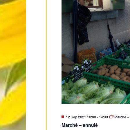
Mis
12 Sep 2021 10:00
-
14:00
Marché –
en
Marché – annulé
avant