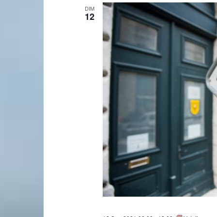
DIM
12
Laconnex
•
Canton