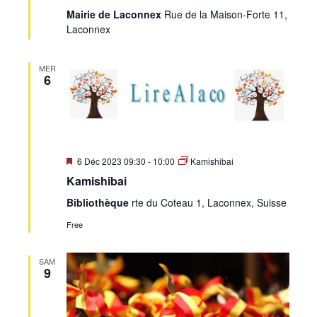
Mairie de Laconnex
Rue de la Maison-Forte 11,
Laconnex
MER
6
Mis
6 Déc 2023 09:30
-
10:00
Kamishibai
en
Kamishibai
avant
Bibliothèque
rte du Coteau 1, Laconnex, Suisse
Free
SAM
9