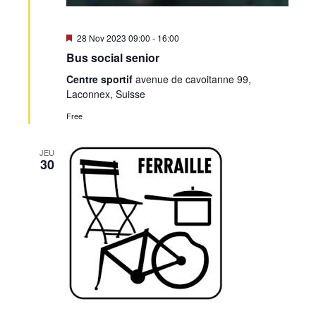
Mis
28 Nov 2023 09:00
-
16:00
en
Bus social senior
avant
Centre sportif
avenue de cavoitanne 99,
Laconnex, Suisse
Free
JEU
30