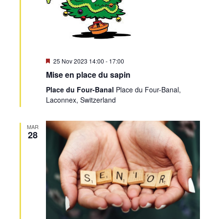
Mis
25 Nov 2023 14:00
-
17:00
en
Mise en place du sapin
avant
Place du Four-Banal
Place du Four-Banal,
Laconnex, Switzerland
MAR
28