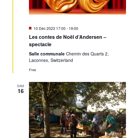
Mis
10 Déc 2023 17:00
-
19:00
en
Les contes de Noël d’Andersen –
avant
spectacle
Salle communale
Chemin des Quarts 2,
Laconnex, Switzerland
Free
SAM
16