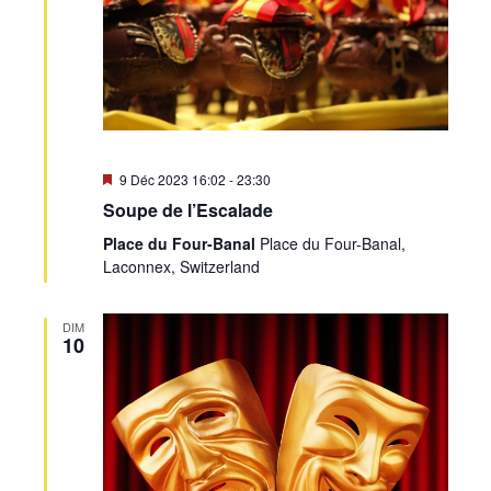
Mis
9 Déc 2023 16:02
-
23:30
en
Soupe de l’Escalade
avant
Place du Four-Banal
Place du Four-Banal,
Laconnex, Switzerland
DIM
10