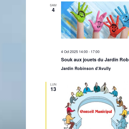
SAM
4
Laconnex
4 Oct 2025 14:00
-
17:00
Souk aux jouets du Jardin Ro
•
Jardin Robinson d'Avully
LUN
13
Canton