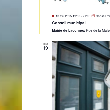
de
Mis
13 Oct 2025 19:00
-
21:00
Conseil mu
en
Conseil municipal
avant
Mairie de Laconnex
Rue de la Mais
Genève
DIM
19