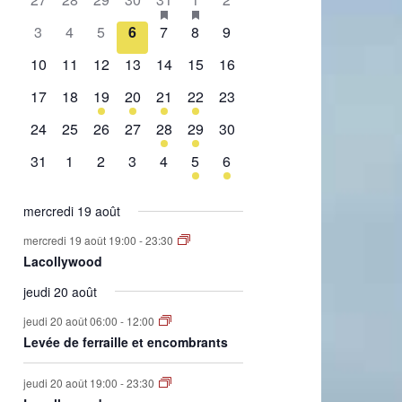
de
évènement,
évènement,
évènement,
évènement,
évènement,
évènements,
évènement,
0
0
0
0
0
0
0
3
4
5
6
7
8
9
Évènements
évènement,
évènement,
évènement,
évènement,
évènement,
évènement,
évènement,
0
0
0
0
0
0
0
10
11
12
13
14
15
16
évènement,
évènement,
évènement,
évènement,
évènement,
évènement,
évènement,
0
0
1
2
1
2
0
17
18
19
20
21
22
23
évènement,
évènement,
évènement,
évènements,
évènement,
évènements,
évènement,
0
0
0
0
1
1
0
24
25
26
27
28
29
30
évènement,
évènement,
évènement,
évènement,
évènement,
évènement,
évènement,
0
0
0
0
0
1
1
31
1
2
3
4
5
6
évènement,
évènement,
évènement,
évènement,
évènement,
évènement,
évènement,
mercredi 19 août
mercredi 19 août 19:00
-
23:30
Lacollywood
jeudi 20 août
jeudi 20 août 06:00
-
12:00
Levée de ferraille et encombrants
jeudi 20 août 19:00
-
23:30