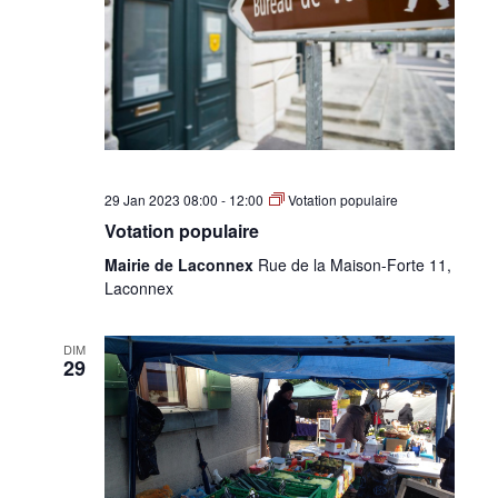
•
Canton
29 Jan 2023 08:00
-
12:00
Votation populaire
de
Votation populaire
Mairie de Laconnex
Rue de la Maison-Forte 11,
Laconnex
Genève
DIM
29