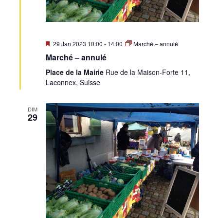
Mis
29 Jan 2023 10:00
-
14:00
Marché – annulé
en
Marché – annulé
avant
Place de la Mairie
Rue de la Maison-Forte 11,
Laconnex, Suisse
DIM
29