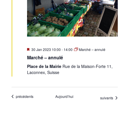
Mis
30 Jan 2023 10:00
-
14:00
Marché – annulé
en
Marché – annulé
avant
Place de la Mairie
Rue de la Maison-Forte 11,
Laconnex, Suisse
Évènements
précédents
Aujourd’hui
Évènements
suivants