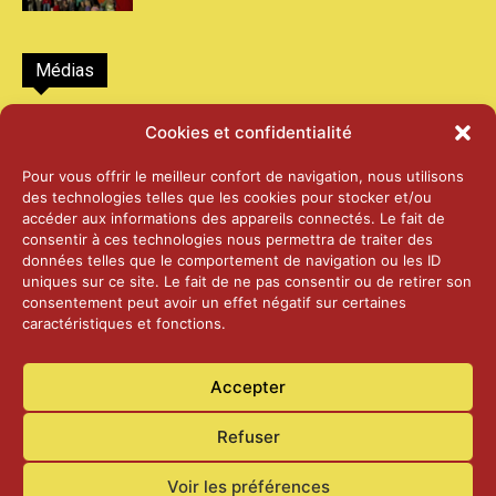
Médias
2026 – Laiterie d’Orsières et Abbaye de St-
Cookies et confidentialité
Maurice
25 juin 2026
Pour vous offrir le meilleur confort de navigation, nous utilisons
des technologies telles que les cookies pour stocker et/ou
accéder aux informations des appareils connectés. Le fait de
2025 – Palais Fédéral – Berne
consentir à ces technologies nous permettra de traiter des
25 juin 2026
données telles que le comportement de navigation ou les ID
uniques sur ce site. Le fait de ne pas consentir ou de retirer son
consentement peut avoir un effet négatif sur certaines
caractéristiques et fonctions.
Aînés – Noël 2024
14 janvier 2025
Accepter
Refuser
Voir les préférences