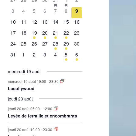
de
évènement,
évènement,
évènement,
évènement,
évènement,
évènements,
évènement,
0
0
0
0
0
0
0
3
4
5
6
7
8
9
Évènements
évènement,
évènement,
évènement,
évènement,
évènement,
évènement,
évènement,
0
0
0
0
0
0
0
10
11
12
13
14
15
16
évènement,
évènement,
évènement,
évènement,
évènement,
évènement,
évènement,
0
0
1
2
1
2
0
17
18
19
20
21
22
23
évènement,
évènement,
évènement,
évènements,
évènement,
évènements,
évènement,
0
0
0
0
1
1
0
24
25
26
27
28
29
30
évènement,
évènement,
évènement,
évènement,
évènement,
évènement,
évènement,
0
0
0
0
0
1
1
31
1
2
3
4
5
6
évènement,
évènement,
évènement,
évènement,
évènement,
évènement,
évènement,
mercredi 19 août
mercredi 19 août 19:00
-
23:30
Lacollywood
jeudi 20 août
jeudi 20 août 06:00
-
12:00
Levée de ferraille et encombrants
jeudi 20 août 19:00
-
23:30