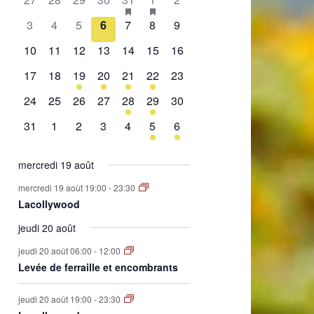
de
évènement,
évènement,
évènement,
évènement,
évènement,
évènements,
évènement,
0
0
0
0
0
0
0
3
4
5
6
7
8
9
Évènements
évènement,
évènement,
évènement,
évènement,
évènement,
évènement,
évènement,
0
0
0
0
0
0
0
10
11
12
13
14
15
16
évènement,
évènement,
évènement,
évènement,
évènement,
évènement,
évènement,
0
0
1
2
1
2
0
17
18
19
20
21
22
23
évènement,
évènement,
évènement,
évènements,
évènement,
évènements,
évènement,
0
0
0
0
1
1
0
24
25
26
27
28
29
30
évènement,
évènement,
évènement,
évènement,
évènement,
évènement,
évènement,
0
0
0
0
0
1
1
31
1
2
3
4
5
6
évènement,
évènement,
évènement,
évènement,
évènement,
évènement,
évènement,
mercredi 19 août
mercredi 19 août 19:00
-
23:30
Lacollywood
jeudi 20 août
jeudi 20 août 06:00
-
12:00
Levée de ferraille et encombrants
jeudi 20 août 19:00
-
23:30