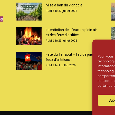
Mise à ban du vignoble
30 juillet 2026
es
Interdiction des feux en plein air
et des feux d’artifice
29 juillet 2026
Fête du 1er août – feu de joie et
Pour vous o
feux d’artifices...
technologi
1 juillet 2026
informatio
technologi
comporteme
consentir 
certaines c
Ac