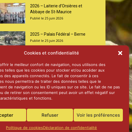
2026 – Laiterie d’Orsières et
Abbaye de St-Maurice
25 juin 2026
2025 – Palais Fédéral – Berne
25 juin 2026
Cookies et confidentialité
Aînés – Noël 2024
ffrir le meilleur confort de navigation, nous utilisons des
14 janvier 2025
es telles que les cookies pour stocker et/ou accéder aux
ns des appareils connectés. Le fait de consentir à ces
es nous permettra de traiter des données telles que le
nt de navigation ou les ID uniques sur ce site. Le fait de ne pas
ou de retirer son consentement peut avoir un effet négatif sur
aractéristiques et fonctions.
cepter
Refuser
Voir les préférences
Politique de cookies
Déclaration de confidentialité