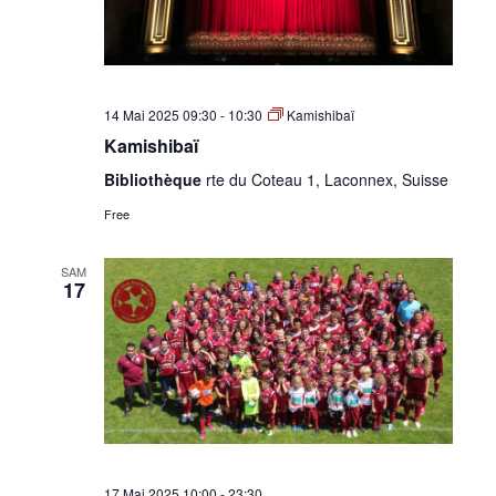
14 Mai 2025 09:30
-
10:30
Kamishibaï
Kamishibaï
Bibliothèque
rte du Coteau 1, Laconnex, Suisse
Free
SAM
17
17 Mai 2025 10:00
-
23:30