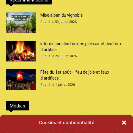
Mise à ban du vignoble
30 juillet 2026
Interdiction des feux en plein air et des feux
d’artifice
29 juillet 2026
Fête du 1er août – feu de joie et feux
d’artifices...
1 juillet 2026
Médias
2026 – Laiterie d’Orsières et Abbaye de St-
Cookies et confidentialité
Maurice