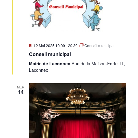
Mis
12 Mai 2025 19:00
-
20:30
Conseil municipal
en
Conseil municipal
avant
Mairie de Laconnex
Rue de la Maison-Forte 11,
Laconnex
MER
14