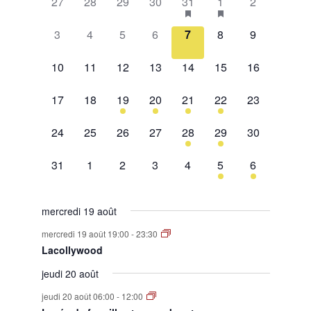
0
0
0
0
1
2
0
27
28
29
30
31
1
2
de
évènement,
évènement,
évènement,
évènement,
évènement,
évènements,
évènement,
0
0
0
0
0
0
0
Évènements
3
4
5
6
7
8
9
évènement,
évènement,
évènement,
évènement,
évènement,
évènement,
évènement,
0
0
0
0
0
0
0
10
11
12
13
14
15
16
évènement,
évènement,
évènement,
évènement,
évènement,
évènement,
évènement,
0
0
1
2
1
2
0
17
18
19
20
21
22
23
évènement,
évènement,
évènement,
évènements,
évènement,
évènements,
évènement,
0
0
0
0
1
1
0
24
25
26
27
28
29
30
évènement,
évènement,
évènement,
évènement,
évènement,
évènement,
évènement,
0
0
0
0
0
1
1
31
1
2
3
4
5
6
évènement,
évènement,
évènement,
évènement,
évènement,
évènement,
évènement,
mercredi 19 août
mercredi 19 août 19:00
-
23:30
Lacollywood
jeudi 20 août
jeudi 20 août 06:00
-
12:00