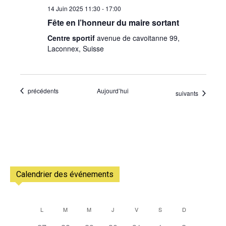
14 Juin 2025 11:30
-
17:00
Fête en l’honneur du maire sortant
Centre sportif
avenue de cavoitanne 99,
Laconnex, Suisse
Évènements
précédents
Aujourd’hui
Évènements
suivants
Calendrier des événements
L
M
M
J
V
S
D
Calendrier