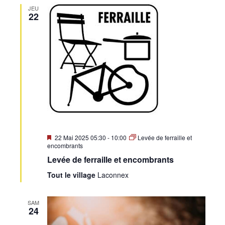
JEU
22
Mis
22 Mai 2025 05:30
-
10:00
Levée de ferraille et
en
encombrants
avant
Levée de ferraille et encombrants
Tout le village
Laconnex
SAM
24