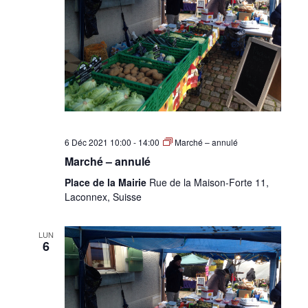
•
Canton
de
6 Déc 2021 10:00
-
14:00
Marché – annulé
Marché – annulé
Place de la Mairie
Rue de la Maison-Forte 11,
Laconnex, Suisse
Genève
LUN
6