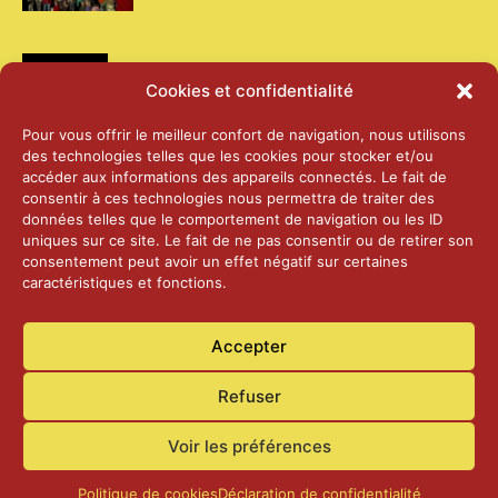
Médias
Cookies et confidentialité
2026 – Laiterie d’Orsières et Abbaye de St-
Pour vous offrir le meilleur confort de navigation, nous utilisons
Maurice
des technologies telles que les cookies pour stocker et/ou
25 juin 2026
accéder aux informations des appareils connectés. Le fait de
consentir à ces technologies nous permettra de traiter des
données telles que le comportement de navigation ou les ID
2025 – Palais Fédéral – Berne
uniques sur ce site. Le fait de ne pas consentir ou de retirer son
25 juin 2026
consentement peut avoir un effet négatif sur certaines
caractéristiques et fonctions.
Aînés – Noël 2024
Accepter
14 janvier 2025
Refuser
Voir les préférences
Politique de cookies
Déclaration de confidentialité