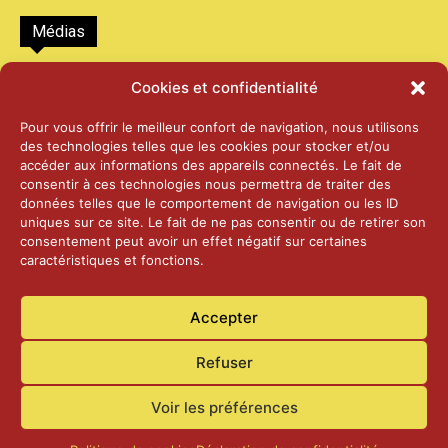
Médias
2026 – Laiterie d’Orsières et Abbaye de St-
Cookies et confidentialité
Maurice
25 juin 2026
Pour vous offrir le meilleur confort de navigation, nous utilisons
des technologies telles que les cookies pour stocker et/ou
accéder aux informations des appareils connectés. Le fait de
2025 – Palais Fédéral – Berne
consentir à ces technologies nous permettra de traiter des
25 juin 2026
données telles que le comportement de navigation ou les ID
uniques sur ce site. Le fait de ne pas consentir ou de retirer son
consentement peut avoir un effet négatif sur certaines
caractéristiques et fonctions.
Aînés – Noël 2024
14 janvier 2025
Accepter
Refuser
Voir les préférences
Accueil
Actualités
Contact
Confidentialité