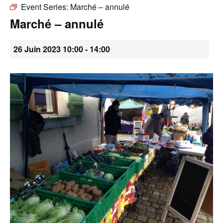
Event Series:
Marché – annulé
•
Marché – annulé
26 Juin 2023 10:00
-
14:00
Canton
de
Genève