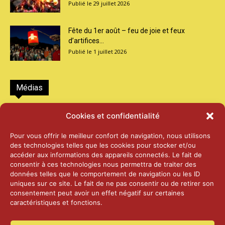
29 juillet 2026
Fête du 1er août – feu de joie et feux
d’artifices...
1 juillet 2026
Médias
2026 – Laiterie d’Orsières et Abbaye de St-
Cookies et confidentialité
Maurice
25 juin 2026
Pour vous offrir le meilleur confort de navigation, nous utilisons
des technologies telles que les cookies pour stocker et/ou
accéder aux informations des appareils connectés. Le fait de
2025 – Palais Fédéral – Berne
consentir à ces technologies nous permettra de traiter des
25 juin 2026
données telles que le comportement de navigation ou les ID
uniques sur ce site. Le fait de ne pas consentir ou de retirer son
consentement peut avoir un effet négatif sur certaines
caractéristiques et fonctions.
Aînés – Noël 2024
14 janvier 2025