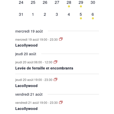
0
0
0
0
1
1
0
24
25
26
27
28
29
30
évènement,
évènement,
évènement,
évènement,
évènement,
évènement,
évènement,
0
0
0
0
0
1
1
31
1
2
3
4
5
6
évènement,
évènement,
évènement,
évènement,
évènement,
évènement,
évènement,
mercredi 19 août
mercredi 19 août 19:00
-
23:30
Lacollywood
jeudi 20 août
jeudi 20 août 06:00
-
12:00
Levée de ferraille et encombrants
jeudi 20 août 19:00
-
23:30
Lacollywood
vendredi 21 août
vendredi 21 août 19:00
-
23:30
Lacollywood