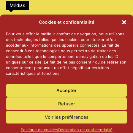
Médias
2026 – Laiterie d’Orsières et Abbaye de St-
Cookies et confidentialité
Maurice
25 juin 2026
Pour vous offrir le meilleur confort de navigation, nous utilisons
des technologies telles que les cookies pour stocker et/ou
accéder aux informations des appareils connectés. Le fait de
2025 – Palais Fédéral – Berne
consentir à ces technologies nous permettra de traiter des
25 juin 2026
données telles que le comportement de navigation ou les ID
uniques sur ce site. Le fait de ne pas consentir ou de retirer son
consentement peut avoir un effet négatif sur certaines
caractéristiques et fonctions.
Aînés – Noël 2024
14 janvier 2025
Accepter
Refuser
Voir les préférences
Accueil
Actualités
Contact
Confidentialité
Politique de cookies
Déclaration de confidentialité
© Commune de Laconnex
2026