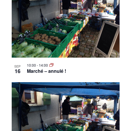
10:00
-
14:00
SEP
16
Marché – annulé !