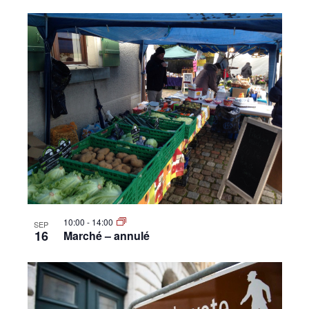
10:00
-
14:00
SEP
16
Marché – annulé