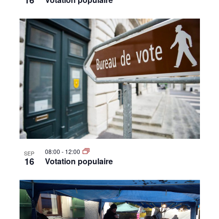
16
08:00
-
12:00
SEP
16
Votation populaire