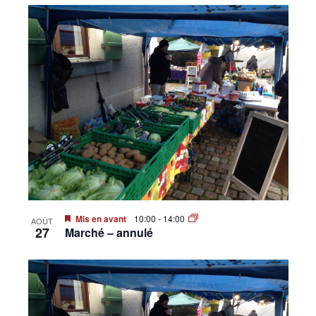
Mis en avant
10:00
-
14:00
AOÛT
27
Marché – annulé