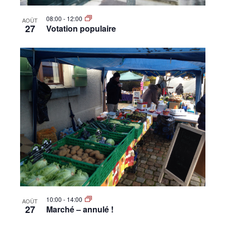
08:00
-
12:00
AOÛT
27
Votation populaire
10:00
-
14:00
AOÛT
27
Marché – annulé !