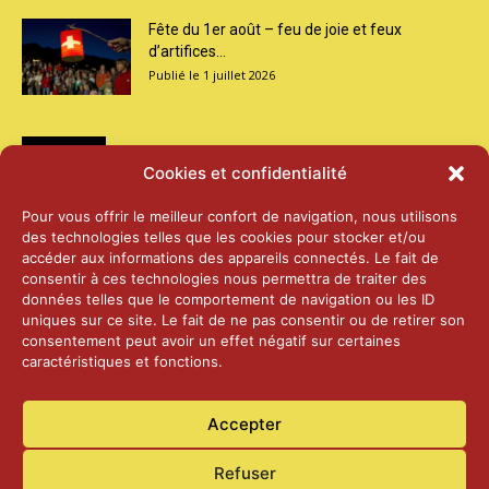
Fête du 1er août – feu de joie et feux
d’artifices...
1 juillet 2026
Médias
Cookies et confidentialité
2026 – Laiterie d’Orsières et Abbaye de St-
Pour vous offrir le meilleur confort de navigation, nous utilisons
Maurice
des technologies telles que les cookies pour stocker et/ou
25 juin 2026
accéder aux informations des appareils connectés. Le fait de
consentir à ces technologies nous permettra de traiter des
données telles que le comportement de navigation ou les ID
2025 – Palais Fédéral – Berne
uniques sur ce site. Le fait de ne pas consentir ou de retirer son
25 juin 2026
consentement peut avoir un effet négatif sur certaines
caractéristiques et fonctions.
Aînés – Noël 2024
Accepter
14 janvier 2025
Refuser