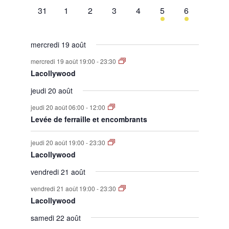
0
0
0
0
0
1
1
31
1
2
3
4
5
6
évènement,
évènement,
évènement,
évènement,
évènement,
évènement,
évènement,
mercredi 19 août
mercredi 19 août 19:00
-
23:30
Lacollywood
jeudi 20 août
jeudi 20 août 06:00
-
12:00
Levée de ferraille et encombrants
jeudi 20 août 19:00
-
23:30
Lacollywood
vendredi 21 août
vendredi 21 août 19:00
-
23:30
Lacollywood
samedi 22 août