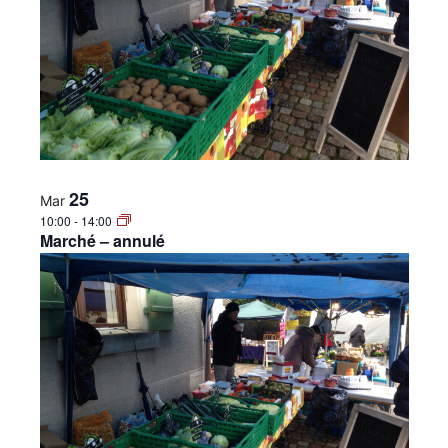
•
Canton
25
de
Mar
10:00
-
14:00
Marché – annulé
Genève