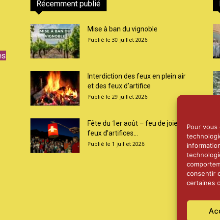
Récemment publié
Mise à ban du vignoble
30 juillet 2026
es
Interdiction des feux en plein air
et des feux d’artifice
29 juillet 2026
Fête du 1er août – feu de joie et
Pour vous o
feux d’artifices...
technologi
1 juillet 2026
informatio
technologi
comporteme
consentir 
certaines c
Ac