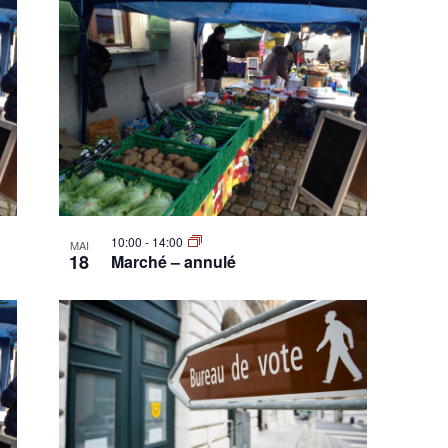
10:00
-
14:00
MAI
18
Marché – annulé