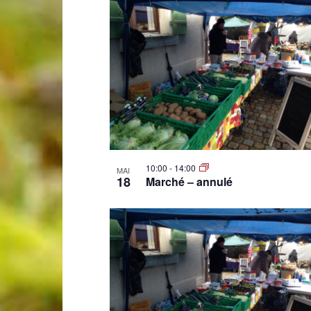
10:00
-
14:00
MAI
18
Marché – annulé