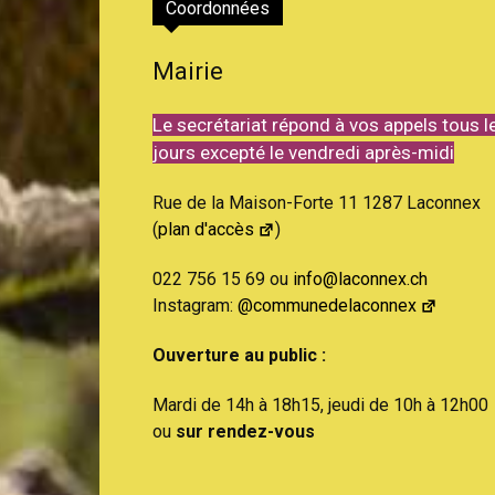
Coordonnées
Mairie
Le secrétariat répond à vos appels tous l
jours excepté le vendredi après-midi
Rue de la Maison-Forte 11 1287 Laconnex
(
plan d'accès
)
022 756 15 69 ou
info@laconnex.ch
Instagram:
@communedelaconnex
Ouverture au public :
Mardi de 14h à 18h15, jeudi de 10h à 12h00
ou
sur rendez-vous