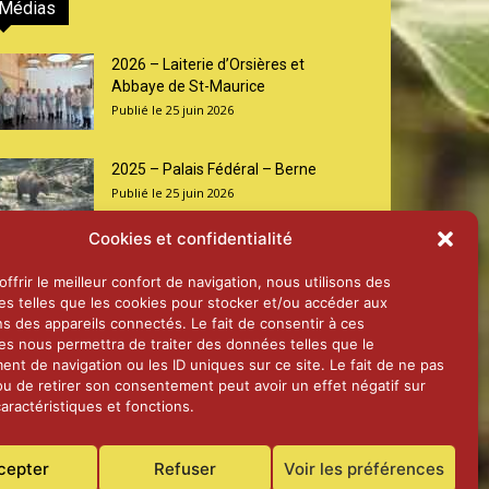
Médias
2026 – Laiterie d’Orsières et
Abbaye de St-Maurice
25 juin 2026
2025 – Palais Fédéral – Berne
25 juin 2026
Cookies et confidentialité
Aînés – Noël 2024
ffrir le meilleur confort de navigation, nous utilisons des
14 janvier 2025
es telles que les cookies pour stocker et/ou accéder aux
ns des appareils connectés. Le fait de consentir à ces
es nous permettra de traiter des données telles que le
nt de navigation ou les ID uniques sur ce site. Le fait de ne pas
ou de retirer son consentement peut avoir un effet négatif sur
aractéristiques et fonctions.
cepter
Refuser
Voir les préférences