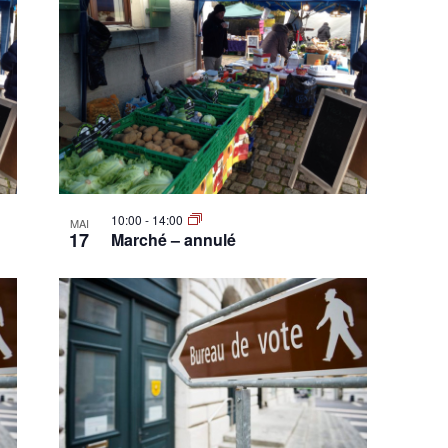
10:00
-
14:00
MAI
17
Marché – annulé