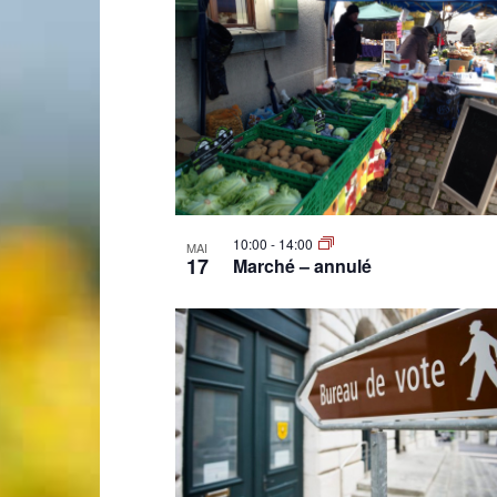
Laconnex
10:00
-
14:00
MAI
•
17
Marché – annulé
Canton