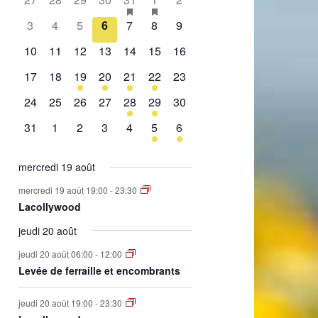
de
évènement,
évènement,
évènement,
évènement,
évènement,
évènements,
évènement,
0
0
0
0
0
0
0
3
4
5
6
7
8
9
Évènements
évènement,
évènement,
évènement,
évènement,
évènement,
évènement,
évènement,
0
0
0
0
0
0
0
10
11
12
13
14
15
16
évènement,
évènement,
évènement,
évènement,
évènement,
évènement,
évènement,
0
0
1
2
1
2
0
17
18
19
20
21
22
23
évènement,
évènement,
évènement,
évènements,
évènement,
évènements,
évènement,
0
0
0
0
1
1
0
24
25
26
27
28
29
30
évènement,
évènement,
évènement,
évènement,
évènement,
évènement,
évènement,
0
0
0
0
0
1
1
31
1
2
3
4
5
6
évènement,
évènement,
évènement,
évènement,
évènement,
évènement,
évènement,
mercredi 19 août
mercredi 19 août 19:00
-
23:30
Lacollywood
jeudi 20 août
jeudi 20 août 06:00
-
12:00
Levée de ferraille et encombrants
jeudi 20 août 19:00
-
23:30