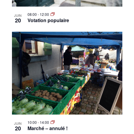
08:00
-
12:00
JUIN
20
Votation populaire
10:00
-
14:00
JUIN
20
Marché – annulé !