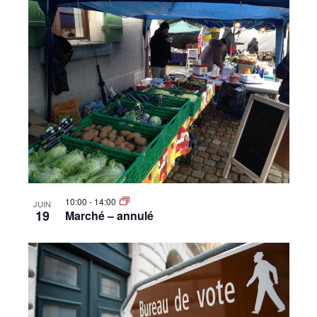
10:00
-
14:00
JUIN
19
Marché – annulé