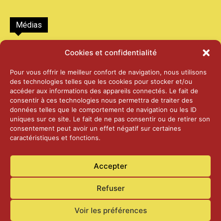
Médias
2026 – Laiterie d’Orsières et Abbaye de St-
Cookies et confidentialité
Maurice
25 juin 2026
Pour vous offrir le meilleur confort de navigation, nous utilisons
des technologies telles que les cookies pour stocker et/ou
accéder aux informations des appareils connectés. Le fait de
2025 – Palais Fédéral – Berne
consentir à ces technologies nous permettra de traiter des
25 juin 2026
données telles que le comportement de navigation ou les ID
uniques sur ce site. Le fait de ne pas consentir ou de retirer son
consentement peut avoir un effet négatif sur certaines
caractéristiques et fonctions.
Aînés – Noël 2024
14 janvier 2025
Accepter
Refuser
Voir les préférences
Accueil
Actualités
Contact
Confidentialité