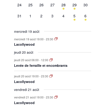
0
0
0
0
1
1
0
24
25
26
27
28
29
30
évènement,
évènement,
évènement,
évènement,
évènement,
évènement,
évènement,
0
0
0
0
0
1
1
31
1
2
3
4
5
6
évènement,
évènement,
évènement,
évènement,
évènement,
évènement,
évènement,
mercredi 19 août
mercredi 19 août 19:00
-
23:30
Lacollywood
jeudi 20 août
jeudi 20 août 06:00
-
12:00
Levée de ferraille et encombrants
jeudi 20 août 19:00
-
23:30
Lacollywood
vendredi 21 août
vendredi 21 août 19:00
-
23:30
Lacollywood