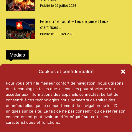
29 juillet 2026
Fête du 1er août – feu de joie et feux
d’artifices...
1 juillet 2026
Médias
2026 – Laiterie d’Orsières et Abbaye de St-
Cookies et confidentialité
Maurice
25 juin 2026
Pour vous offrir le meilleur confort de navigation, nous utilisons
des technologies telles que les cookies pour stocker et/ou
accéder aux informations des appareils connectés. Le fait de
2025 – Palais Fédéral – Berne
consentir à ces technologies nous permettra de traiter des
25 juin 2026
données telles que le comportement de navigation ou les ID
uniques sur ce site. Le fait de ne pas consentir ou de retirer son
consentement peut avoir un effet négatif sur certaines
caractéristiques et fonctions.
Aînés – Noël 2024