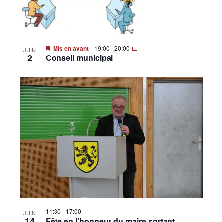
•
Mis en avant
19:00
-
20:00
JUIN
Canton
2
Conseil municipal
de
Genève
11:30
-
17:00
JUIN
14
Fête en l’honneur du maire sortant