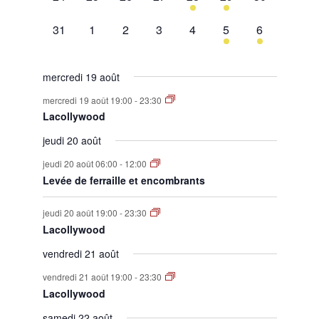
évènement,
évènement,
évènement,
évènement,
évènement,
évènement,
évènement,
0
0
0
0
0
1
1
31
1
2
3
4
5
6
évènement,
évènement,
évènement,
évènement,
évènement,
évènement,
évènement,
mercredi 19 août
mercredi 19 août 19:00
-
23:30
Lacollywood
jeudi 20 août
jeudi 20 août 06:00
-
12:00
Levée de ferraille et encombrants
jeudi 20 août 19:00
-
23:30
Lacollywood
vendredi 21 août
vendredi 21 août 19:00
-
23:30
Lacollywood
samedi 22 août