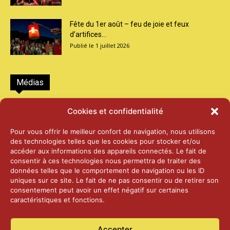
Fête du 1er août – feu de joie et feux
d’artifices...
1 juillet 2026
Médias
2026 – Laiterie d’Orsières et Abbaye de St-
Cookies et confidentialité
Maurice
25 juin 2026
Pour vous offrir le meilleur confort de navigation, nous utilisons
des technologies telles que les cookies pour stocker et/ou
accéder aux informations des appareils connectés. Le fait de
2025 – Palais Fédéral – Berne
consentir à ces technologies nous permettra de traiter des
25 juin 2026
données telles que le comportement de navigation ou les ID
uniques sur ce site. Le fait de ne pas consentir ou de retirer son
consentement peut avoir un effet négatif sur certaines
caractéristiques et fonctions.
Aînés – Noël 2024
14 janvier 2025
Accepter