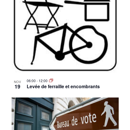
•
Canton
de
06:00
-
12:00
NOV
Genève
19
Levée de ferraille et encombrants