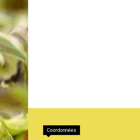
de
Genève
Coordonnées