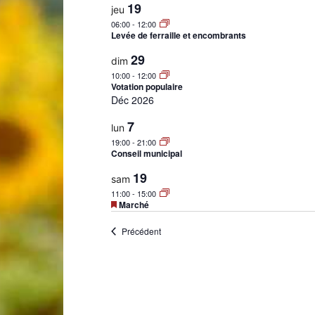
19
jeu
06:00
-
12:00
Levée de ferraille et encombrants
29
dim
Laconnex
10:00
-
12:00
Votation populaire
Déc 2026
7
lun
19:00
-
21:00
Conseil municipal
•
19
sam
11:00
-
15:00
Mis
Marché
en
avant
Évènements
Précédent
Canton