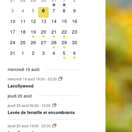
de
évènement,
évènement,
évènement,
évènement,
évènement,
évènements,
évènement,
0
0
0
0
0
0
0
3
4
5
6
7
8
9
Évènements
évènement,
évènement,
évènement,
évènement,
évènement,
évènement,
évènement,
0
0
0
0
0
0
0
10
11
12
13
14
15
16
évènement,
évènement,
évènement,
évènement,
évènement,
évènement,
évènement,
0
0
1
2
1
2
0
17
18
19
20
21
22
23
évènement,
évènement,
évènement,
évènements,
évènement,
évènements,
évènement,
0
0
0
0
1
1
0
24
25
26
27
28
29
30
évènement,
évènement,
évènement,
évènement,
évènement,
évènement,
évènement,
0
0
0
0
0
1
1
31
1
2
3
4
5
6
évènement,
évènement,
évènement,
évènement,
évènement,
évènement,
évènement,
mercredi 19 août
mercredi 19 août 19:00
-
23:30
Lacollywood
jeudi 20 août
jeudi 20 août 06:00
-
12:00
Levée de ferraille et encombrants
jeudi 20 août 19:00
-
23:30