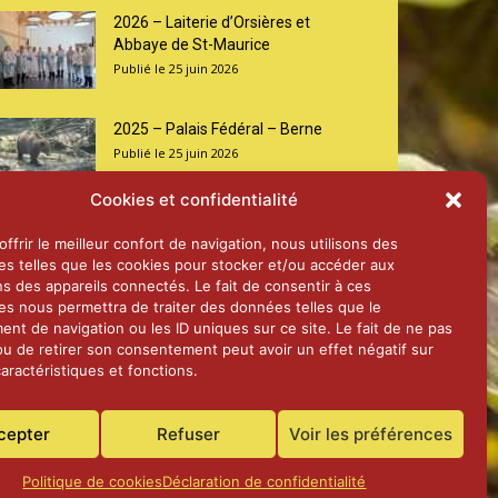
2026 – Laiterie d’Orsières et
Abbaye de St-Maurice
25 juin 2026
2025 – Palais Fédéral – Berne
25 juin 2026
Cookies et confidentialité
Aînés – Noël 2024
ffrir le meilleur confort de navigation, nous utilisons des
14 janvier 2025
es telles que les cookies pour stocker et/ou accéder aux
ns des appareils connectés. Le fait de consentir à ces
es nous permettra de traiter des données telles que le
nt de navigation ou les ID uniques sur ce site. Le fait de ne pas
ou de retirer son consentement peut avoir un effet négatif sur
aractéristiques et fonctions.
cepter
Refuser
Voir les préférences
Politique de cookies
Déclaration de confidentialité