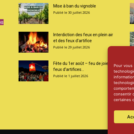
Mise à ban du vignoble
30 juillet 2026
es
Interdiction des feux en plein air
et des feux d’artifice
29 juillet 2026
Fête du 1er août – feu de joie et
Pour vous o
feux d’artifices...
technologi
1 juillet 2026
informatio
technologi
comporteme
consentir 
certaines c
Ac