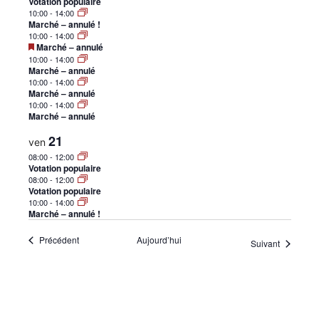
Votation populaire
•
10:00
-
14:00
Marché – annulé !
10:00
-
14:00
Mis
Marché – annulé
en
10:00
-
14:00
avant
Marché – annulé
Canton
10:00
-
14:00
Marché – annulé
10:00
-
14:00
Marché – annulé
21
de
ven
08:00
-
12:00
Votation populaire
08:00
-
12:00
Votation populaire
Genève
10:00
-
14:00
Marché – annulé !
Évènements
Précédent
Aujourd’hui
Évènemen
Suivant