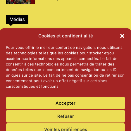
Médias
2026 – Laiterie d’Orsières et Abbaye de St-
Cookies et confidentialité
Maurice
25 juin 2026
Pour vous offrir le meilleur confort de navigation, nous utilisons
des technologies telles que les cookies pour stocker et/ou
accéder aux informations des appareils connectés. Le fait de
2025 – Palais Fédéral – Berne
consentir à ces technologies nous permettra de traiter des
25 juin 2026
données telles que le comportement de navigation ou les ID
uniques sur ce site. Le fait de ne pas consentir ou de retirer son
consentement peut avoir un effet négatif sur certaines
caractéristiques et fonctions.
Aînés – Noël 2024
14 janvier 2025
Accepter
Refuser
Voir les préférences