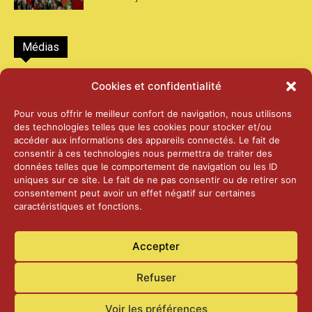
Médias
2026 – Laiterie d’Orsières et Abbaye de St-
Cookies et confidentialité
Maurice
25 juin 2026
Pour vous offrir le meilleur confort de navigation, nous utilisons
des technologies telles que les cookies pour stocker et/ou
accéder aux informations des appareils connectés. Le fait de
2025 – Palais Fédéral – Berne
consentir à ces technologies nous permettra de traiter des
25 juin 2026
données telles que le comportement de navigation ou les ID
uniques sur ce site. Le fait de ne pas consentir ou de retirer son
consentement peut avoir un effet négatif sur certaines
caractéristiques et fonctions.
Aînés – Noël 2024
14 janvier 2025
Accepter
Refuser
Voir les préférences