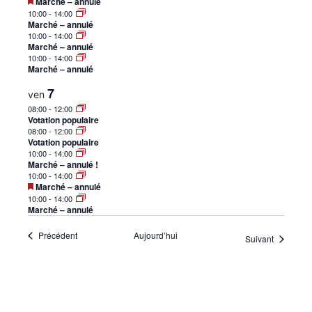
Mis
Marché – annulé
•
en
10:00
-
14:00
avant
Marché – annulé
10:00
-
14:00
Marché – annulé
10:00
-
14:00
Marché – annulé
Canton
7
ven
08:00
-
12:00
Votation populaire
08:00
-
12:00
de
Votation populaire
10:00
-
14:00
Marché – annulé !
10:00
-
14:00
Mis
Marché – annulé
en
Genève
10:00
-
14:00
avant
Marché – annulé
Évènements
Précédent
Aujourd’hui
Évènemen
Suivant