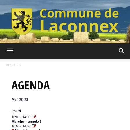
Commune
Accueil
AGENDA
de
Avr 2023
Laconnex
6
jeu
10:00
-
14:00
Marché – annulé !
10:00
-
14:00