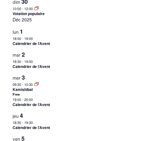
30
dim
•
10:00
-
12:00
Votation populaire
Déc 2025
1
lun
Canton
18:00
-
19:00
Calendrier de l’Avent
2
mar
de
18:30
-
19:00
Calendrier de l’Avent
3
mer
09:30
-
10:30
Kamishibaï
Genève
Free
19:00
-
20:00
Calendrier de l’Avent
4
jeu
18:30
-
19:30
Calendrier de l’Avent
5
ven