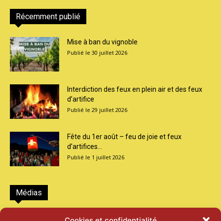
Récemment publié
Mise à ban du vignoble
30 juillet 2026
Interdiction des feux en plein air et des feux
d’artifice
29 juillet 2026
Fête du 1er août – feu de joie et feux
d’artifices...
1 juillet 2026
Médias
2026 – Laiterie d’Orsières et Abbaye de St-
Cookies et confidentialité