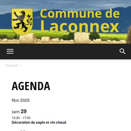
Commune
Accueil
AGENDA
de
Nov 2025
Laconnex
29
sam
13:30
-
17:00
Décoration du sapin et vin chaud