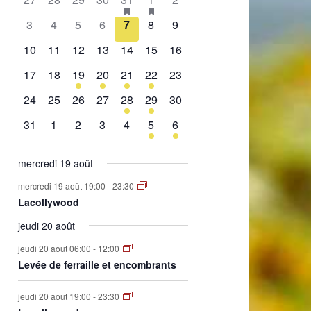
de
évènement,
évènement,
évènement,
évènement,
évènement,
évènements,
évènement,
0
0
0
0
0
0
0
3
4
5
6
7
8
9
Évènements
évènement,
évènement,
évènement,
évènement,
évènement,
évènement,
évènement,
0
0
0
0
0
0
0
10
11
12
13
14
15
16
évènement,
évènement,
évènement,
évènement,
évènement,
évènement,
évènement,
0
0
1
2
1
2
0
17
18
19
20
21
22
23
évènement,
évènement,
évènement,
évènements,
évènement,
évènements,
évènement,
0
0
0
0
1
1
0
24
25
26
27
28
29
30
évènement,
évènement,
évènement,
évènement,
évènement,
évènement,
évènement,
0
0
0
0
0
1
1
31
1
2
3
4
5
6
évènement,
évènement,
évènement,
évènement,
évènement,
évènement,
évènement,
mercredi 19 août
mercredi 19 août 19:00
-
23:30
Lacollywood
jeudi 20 août
jeudi 20 août 06:00
-
12:00
Levée de ferraille et encombrants
jeudi 20 août 19:00
-
23:30