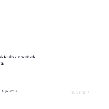
de ferraille et encombrants
nts
Aujourd’hui
Évènements
suivants