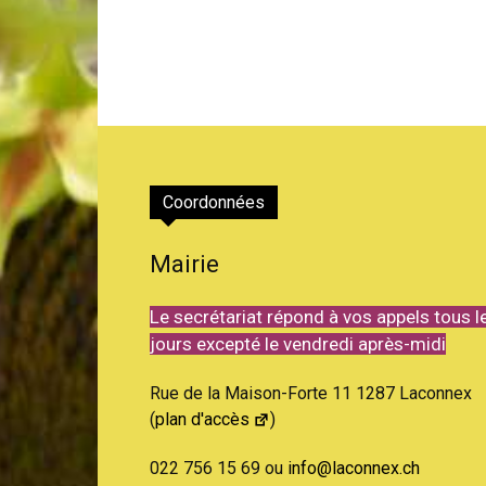
Coordonnées
Mairie
Le secrétariat répond à vos appels tous l
jours excepté le vendredi après-midi
Rue de la Maison-Forte 11 1287 Laconnex
(
plan d'accès
)
022 756 15 69 ou
info@laconnex.ch