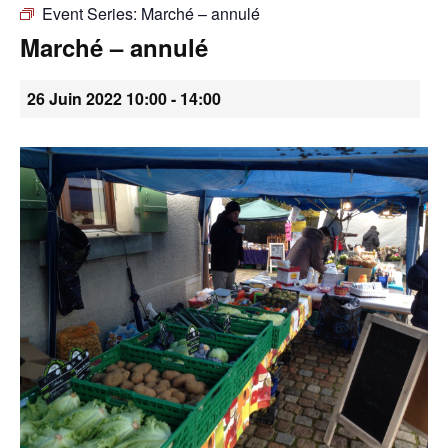
Event Series:
Marché – annulé
•
Marché – annulé
26 Juin 2022 10:00
-
14:00
Canton
de
Genève