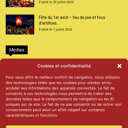
29 juillet 2026
Fête du 1er août – feu de joie et feux
d’artifices...
1 juillet 2026
Médias
2026 – Laiterie d’Orsières et Abbaye de St-
Cookies et confidentialité
Maurice
25 juin 2026
Pour vous offrir le meilleur confort de navigation, nous utilisons
des technologies telles que les cookies pour stocker et/ou
accéder aux informations des appareils connectés. Le fait de
2025 – Palais Fédéral – Berne
consentir à ces technologies nous permettra de traiter des
25 juin 2026
données telles que le comportement de navigation ou les ID
uniques sur ce site. Le fait de ne pas consentir ou de retirer son
consentement peut avoir un effet négatif sur certaines
caractéristiques et fonctions.
Aînés – Noël 2024
14 janvier 2025