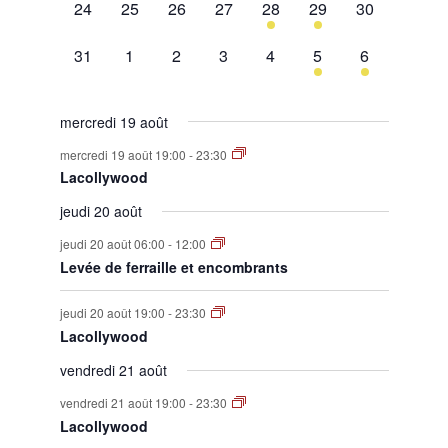
0
0
0
0
1
1
0
24
25
26
27
28
29
30
évènement,
évènement,
évènement,
évènement,
évènement,
évènement,
évènement,
0
0
0
0
0
1
1
31
1
2
3
4
5
6
évènement,
évènement,
évènement,
évènement,
évènement,
évènement,
évènement,
mercredi 19 août
mercredi 19 août 19:00
-
23:30
Lacollywood
jeudi 20 août
jeudi 20 août 06:00
-
12:00
Levée de ferraille et encombrants
jeudi 20 août 19:00
-
23:30
Lacollywood
vendredi 21 août
vendredi 21 août 19:00
-
23:30
Lacollywood