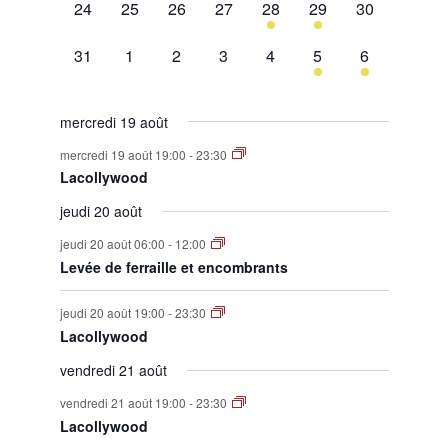
0
0
0
0
1
1
0
24
25
26
27
28
29
30
évènement,
évènement,
évènement,
évènement,
évènement,
évènement,
évènement,
0
0
0
0
0
1
1
31
1
2
3
4
5
6
évènement,
évènement,
évènement,
évènement,
évènement,
évènement,
évènement,
mercredi 19 août
mercredi 19 août 19:00
-
23:30
Lacollywood
jeudi 20 août
jeudi 20 août 06:00
-
12:00
Levée de ferraille et encombrants
jeudi 20 août 19:00
-
23:30
Lacollywood
vendredi 21 août
vendredi 21 août 19:00
-
23:30
Lacollywood