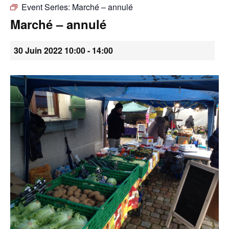
Event Series:
Marché – annulé
•
Marché – annulé
30 Juin 2022 10:00
-
14:00
Canton
de
Genève