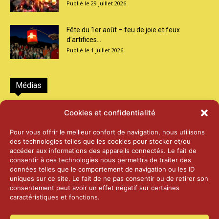
29 juillet 2026
Fête du 1er août – feu de joie et feux
d’artifices...
1 juillet 2026
Médias
2026 – Laiterie d’Orsières et Abbaye de St-
Cookies et confidentialité
Maurice
25 juin 2026
Pour vous offrir le meilleur confort de navigation, nous utilisons
des technologies telles que les cookies pour stocker et/ou
accéder aux informations des appareils connectés. Le fait de
2025 – Palais Fédéral – Berne
consentir à ces technologies nous permettra de traiter des
25 juin 2026
données telles que le comportement de navigation ou les ID
uniques sur ce site. Le fait de ne pas consentir ou de retirer son
consentement peut avoir un effet négatif sur certaines
caractéristiques et fonctions.
Aînés – Noël 2024
14 janvier 2025