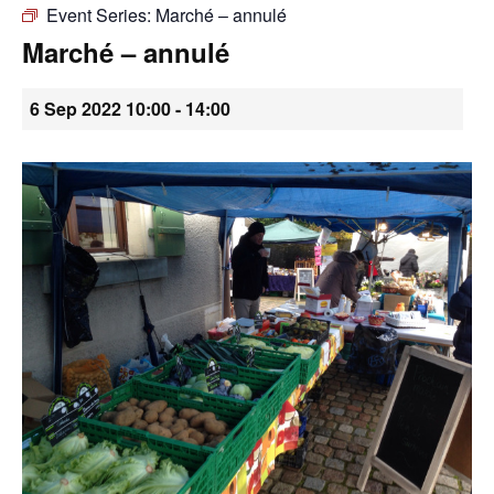
Event Series:
Marché – annulé
•
Marché – annulé
6 Sep 2022 10:00
-
14:00
Canton
de
Genève