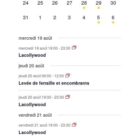
0
0
0
0
1
1
0
24
25
26
27
28
29
30
évènement,
évènement,
évènement,
évènement,
évènement,
évènement,
évènement,
0
0
0
0
0
1
1
31
1
2
3
4
5
6
évènement,
évènement,
évènement,
évènement,
évènement,
évènement,
évènement,
mercredi 19 août
mercredi 19 août 19:00
-
23:30
Lacollywood
jeudi 20 août
jeudi 20 août 06:00
-
12:00
Levée de ferraille et encombrants
jeudi 20 août 19:00
-
23:30
Lacollywood
vendredi 21 août
vendredi 21 août 19:00
-
23:30
Lacollywood