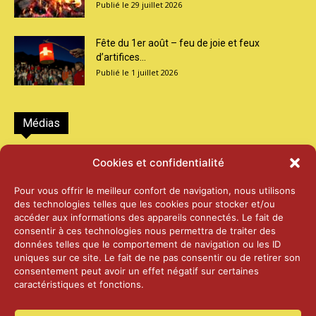
29 juillet 2026
Fête du 1er août – feu de joie et feux
d’artifices...
1 juillet 2026
Médias
2026 – Laiterie d’Orsières et Abbaye de St-
Cookies et confidentialité
Maurice
25 juin 2026
Pour vous offrir le meilleur confort de navigation, nous utilisons
des technologies telles que les cookies pour stocker et/ou
accéder aux informations des appareils connectés. Le fait de
2025 – Palais Fédéral – Berne
consentir à ces technologies nous permettra de traiter des
25 juin 2026
données telles que le comportement de navigation ou les ID
uniques sur ce site. Le fait de ne pas consentir ou de retirer son
consentement peut avoir un effet négatif sur certaines
caractéristiques et fonctions.
Aînés – Noël 2024
14 janvier 2025