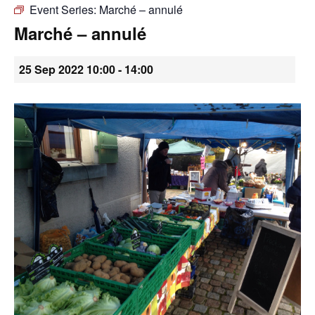
Event Series:
Marché – annulé
•
Marché – annulé
25 Sep 2022 10:00
-
14:00
Canton
de
Genève