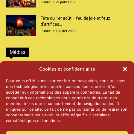
29 juillet 2026
Fête du 1er août – feu de joie et feux
d’artifices...
1 juillet 2026
Médias
2026 – Laiterie d’Orsières et Abbaye de St-
Cookies et confidentialité
Maurice
25 juin 2026
Pour vous offrir le meilleur confort de navigation, nous utilisons
des technologies telles que les cookies pour stocker et/ou
accéder aux informations des appareils connectés. Le fait de
2025 – Palais Fédéral – Berne
consentir à ces technologies nous permettra de traiter des
25 juin 2026
données telles que le comportement de navigation ou les ID
uniques sur ce site. Le fait de ne pas consentir ou de retirer son
consentement peut avoir un effet négatif sur certaines
caractéristiques et fonctions.
Aînés – Noël 2024
14 janvier 2025