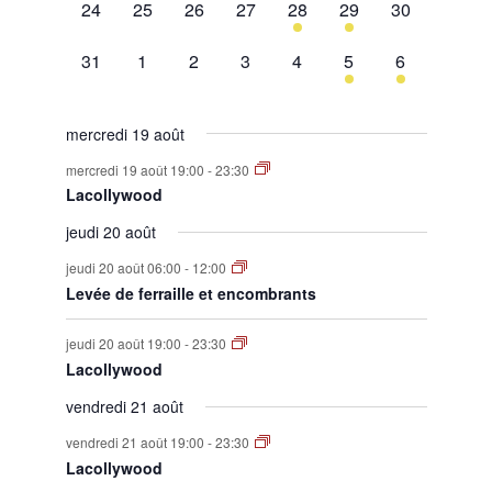
0
0
0
0
1
1
0
24
25
26
27
28
29
30
évènement,
évènement,
évènement,
évènement,
évènement,
évènement,
évènement,
0
0
0
0
0
1
1
31
1
2
3
4
5
6
évènement,
évènement,
évènement,
évènement,
évènement,
évènement,
évènement,
mercredi 19 août
mercredi 19 août 19:00
-
23:30
Lacollywood
jeudi 20 août
jeudi 20 août 06:00
-
12:00
Levée de ferraille et encombrants
jeudi 20 août 19:00
-
23:30
Lacollywood
vendredi 21 août
vendredi 21 août 19:00
-
23:30
Lacollywood