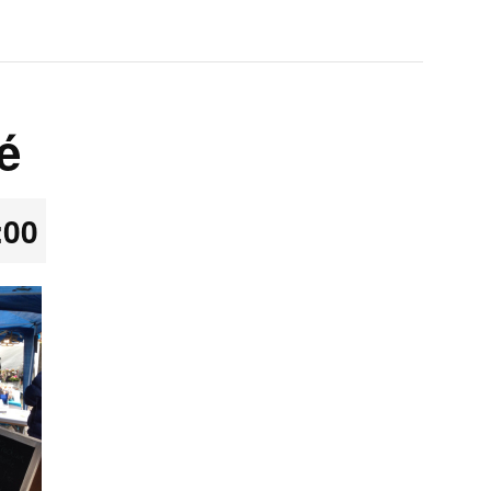
é
:00