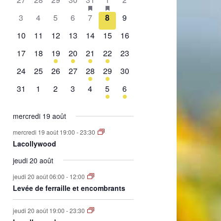
de
évènement,
évènement,
évènement,
évènement,
évènement,
évènements,
évènement,
0
0
0
0
0
0
0
3
4
5
6
7
8
9
Évènements
évènement,
évènement,
évènement,
évènement,
évènement,
évènement,
évènement,
0
0
0
0
0
0
0
10
11
12
13
14
15
16
évènement,
évènement,
évènement,
évènement,
évènement,
évènement,
évènement,
0
0
1
2
1
2
0
17
18
19
20
21
22
23
évènement,
évènement,
évènement,
évènements,
évènement,
évènements,
évènement,
0
0
0
0
1
1
0
24
25
26
27
28
29
30
évènement,
évènement,
évènement,
évènement,
évènement,
évènement,
évènement,
0
0
0
0
0
1
1
31
1
2
3
4
5
6
évènement,
évènement,
évènement,
évènement,
évènement,
évènement,
évènement,
mercredi 19 août
mercredi 19 août 19:00
-
23:30
Lacollywood
jeudi 20 août
jeudi 20 août 06:00
-
12:00
Levée de ferraille et encombrants
jeudi 20 août 19:00
-
23:30