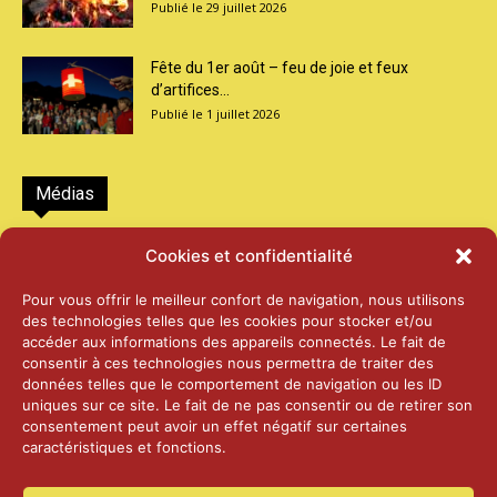
29 juillet 2026
Fête du 1er août – feu de joie et feux
d’artifices...
1 juillet 2026
Médias
2026 – Laiterie d’Orsières et Abbaye de St-
Cookies et confidentialité
Maurice
25 juin 2026
Pour vous offrir le meilleur confort de navigation, nous utilisons
des technologies telles que les cookies pour stocker et/ou
accéder aux informations des appareils connectés. Le fait de
2025 – Palais Fédéral – Berne
consentir à ces technologies nous permettra de traiter des
25 juin 2026
données telles que le comportement de navigation ou les ID
uniques sur ce site. Le fait de ne pas consentir ou de retirer son
consentement peut avoir un effet négatif sur certaines
caractéristiques et fonctions.
Aînés – Noël 2024
14 janvier 2025