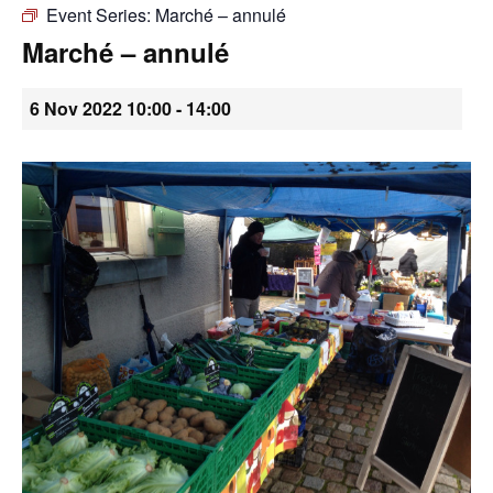
Event Series:
Marché – annulé
•
Marché – annulé
6 Nov 2022 10:00
-
14:00
Canton
de
Genève