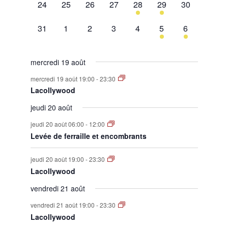
0
0
0
0
1
1
0
24
25
26
27
28
29
30
évènement,
évènement,
évènement,
évènement,
évènement,
évènement,
évènement,
0
0
0
0
0
1
1
31
1
2
3
4
5
6
évènement,
évènement,
évènement,
évènement,
évènement,
évènement,
évènement,
mercredi 19 août
mercredi 19 août 19:00
-
23:30
Lacollywood
jeudi 20 août
jeudi 20 août 06:00
-
12:00
Levée de ferraille et encombrants
jeudi 20 août 19:00
-
23:30
Lacollywood
vendredi 21 août
vendredi 21 août 19:00
-
23:30
Lacollywood