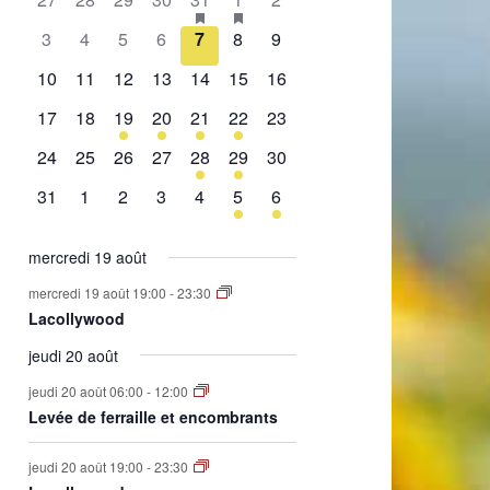
de
évènement,
évènement,
évènement,
évènement,
évènement,
évènements,
évènement,
0
0
0
0
0
0
0
3
4
5
6
7
8
9
Évènements
évènement,
évènement,
évènement,
évènement,
évènement,
évènement,
évènement,
0
0
0
0
0
0
0
10
11
12
13
14
15
16
évènement,
évènement,
évènement,
évènement,
évènement,
évènement,
évènement,
0
0
1
2
1
2
0
17
18
19
20
21
22
23
évènement,
évènement,
évènement,
évènements,
évènement,
évènements,
évènement,
0
0
0
0
1
1
0
24
25
26
27
28
29
30
évènement,
évènement,
évènement,
évènement,
évènement,
évènement,
évènement,
0
0
0
0
0
1
1
31
1
2
3
4
5
6
évènement,
évènement,
évènement,
évènement,
évènement,
évènement,
évènement,
mercredi 19 août
mercredi 19 août 19:00
-
23:30
Lacollywood
jeudi 20 août
jeudi 20 août 06:00
-
12:00
Levée de ferraille et encombrants
jeudi 20 août 19:00
-
23:30