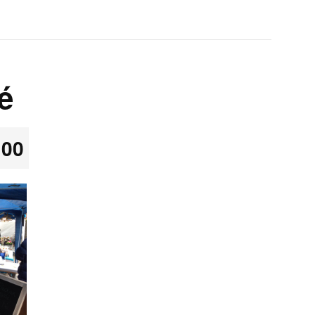
é
:00