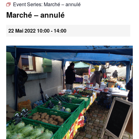
Event Series:
Marché – annulé
•
Marché – annulé
22 Mai 2022 10:00
-
14:00
Canton
de
Genève