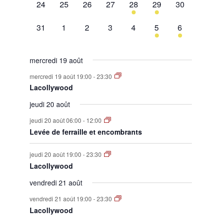
0
0
0
0
1
1
0
24
25
26
27
28
29
30
évènement,
évènement,
évènement,
évènement,
évènement,
évènement,
évènement,
0
0
0
0
0
1
1
31
1
2
3
4
5
6
évènement,
évènement,
évènement,
évènement,
évènement,
évènement,
évènement,
mercredi 19 août
mercredi 19 août 19:00
-
23:30
Lacollywood
jeudi 20 août
jeudi 20 août 06:00
-
12:00
Levée de ferraille et encombrants
jeudi 20 août 19:00
-
23:30
Lacollywood
vendredi 21 août
vendredi 21 août 19:00
-
23:30
Lacollywood