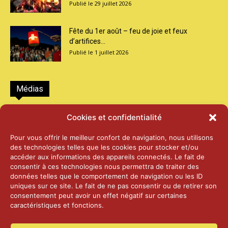
29 juillet 2026
Fête du 1er août – feu de joie et feux
d’artifices...
1 juillet 2026
Médias
2026 – Laiterie d’Orsières et Abbaye de St-
Cookies et confidentialité
Maurice
25 juin 2026
Pour vous offrir le meilleur confort de navigation, nous utilisons
des technologies telles que les cookies pour stocker et/ou
accéder aux informations des appareils connectés. Le fait de
2025 – Palais Fédéral – Berne
consentir à ces technologies nous permettra de traiter des
25 juin 2026
données telles que le comportement de navigation ou les ID
uniques sur ce site. Le fait de ne pas consentir ou de retirer son
consentement peut avoir un effet négatif sur certaines
caractéristiques et fonctions.
Aînés – Noël 2024
14 janvier 2025