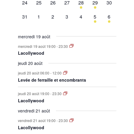
0
0
0
0
1
1
0
24
25
26
27
28
29
30
évènement,
évènement,
évènement,
évènement,
évènement,
évènement,
évènement,
0
0
0
0
0
1
1
31
1
2
3
4
5
6
évènement,
évènement,
évènement,
évènement,
évènement,
évènement,
évènement,
mercredi 19 août
mercredi 19 août 19:00
-
23:30
Lacollywood
jeudi 20 août
jeudi 20 août 06:00
-
12:00
Levée de ferraille et encombrants
jeudi 20 août 19:00
-
23:30
Lacollywood
vendredi 21 août
vendredi 21 août 19:00
-
23:30
Lacollywood