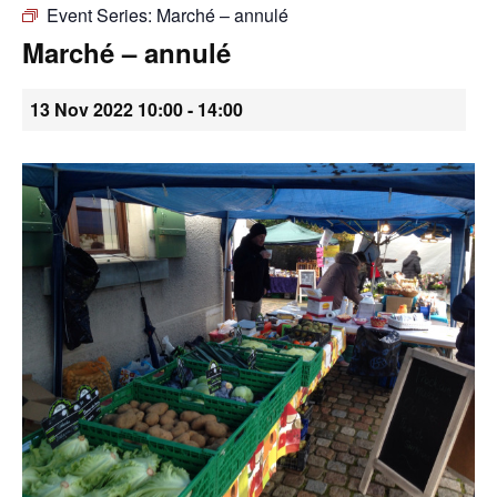
Event Series:
Marché – annulé
•
Marché – annulé
13 Nov 2022 10:00
-
14:00
Canton
de
Genève