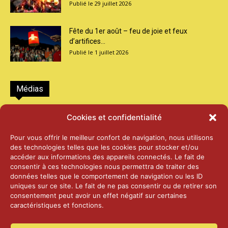
29 juillet 2026
Fête du 1er août – feu de joie et feux
d’artifices...
1 juillet 2026
Médias
2026 – Laiterie d’Orsières et Abbaye de St-
Cookies et confidentialité
Maurice
25 juin 2026
Pour vous offrir le meilleur confort de navigation, nous utilisons
des technologies telles que les cookies pour stocker et/ou
accéder aux informations des appareils connectés. Le fait de
2025 – Palais Fédéral – Berne
consentir à ces technologies nous permettra de traiter des
25 juin 2026
données telles que le comportement de navigation ou les ID
uniques sur ce site. Le fait de ne pas consentir ou de retirer son
consentement peut avoir un effet négatif sur certaines
caractéristiques et fonctions.
Aînés – Noël 2024
14 janvier 2025