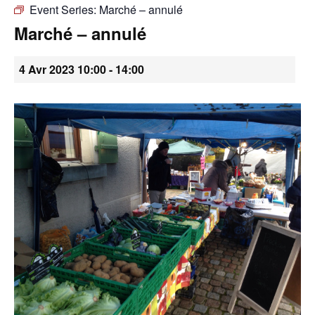
Event Series:
Marché – annulé
•
Marché – annulé
4 Avr 2023 10:00
-
14:00
Canton
de
Genève