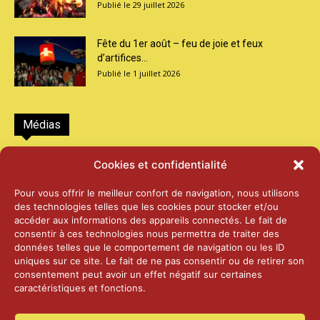
29 juillet 2026
Fête du 1er août – feu de joie et feux
d’artifices...
1 juillet 2026
Médias
2026 – Laiterie d’Orsières et Abbaye de St-
Cookies et confidentialité
Maurice
25 juin 2026
Pour vous offrir le meilleur confort de navigation, nous utilisons
des technologies telles que les cookies pour stocker et/ou
accéder aux informations des appareils connectés. Le fait de
2025 – Palais Fédéral – Berne
consentir à ces technologies nous permettra de traiter des
25 juin 2026
données telles que le comportement de navigation ou les ID
uniques sur ce site. Le fait de ne pas consentir ou de retirer son
consentement peut avoir un effet négatif sur certaines
caractéristiques et fonctions.
Aînés – Noël 2024
14 janvier 2025