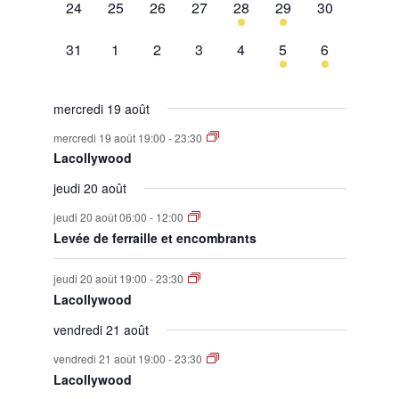
0
0
0
0
1
1
0
24
25
26
27
28
29
30
évènement,
évènement,
évènement,
évènement,
évènement,
évènement,
évènement,
0
0
0
0
0
1
1
31
1
2
3
4
5
6
évènement,
évènement,
évènement,
évènement,
évènement,
évènement,
évènement,
mercredi 19 août
mercredi 19 août 19:00
-
23:30
Lacollywood
jeudi 20 août
jeudi 20 août 06:00
-
12:00
Levée de ferraille et encombrants
jeudi 20 août 19:00
-
23:30
Lacollywood
vendredi 21 août
vendredi 21 août 19:00
-
23:30
Lacollywood