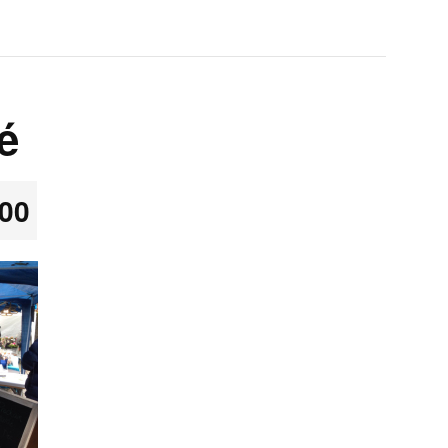
é
:00