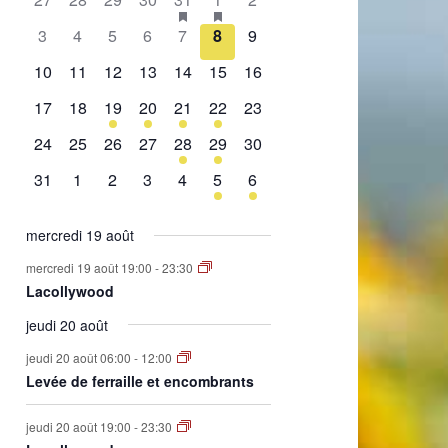
de
évènement,
évènement,
évènement,
évènement,
évènement,
évènements,
évènement,
0
0
0
0
0
0
0
3
4
5
6
7
8
9
Évènements
évènement,
évènement,
évènement,
évènement,
évènement,
évènement,
évènement,
0
0
0
0
0
0
0
10
11
12
13
14
15
16
évènement,
évènement,
évènement,
évènement,
évènement,
évènement,
évènement,
0
0
1
2
1
2
0
17
18
19
20
21
22
23
évènement,
évènement,
évènement,
évènements,
évènement,
évènements,
évènement,
0
0
0
0
1
1
0
24
25
26
27
28
29
30
évènement,
évènement,
évènement,
évènement,
évènement,
évènement,
évènement,
0
0
0
0
0
1
1
31
1
2
3
4
5
6
évènement,
évènement,
évènement,
évènement,
évènement,
évènement,
évènement,
mercredi 19 août
mercredi 19 août 19:00
-
23:30
Lacollywood
jeudi 20 août
jeudi 20 août 06:00
-
12:00
Levée de ferraille et encombrants
jeudi 20 août 19:00
-
23:30