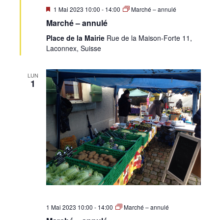
Mis
1 Mai 2023 10:00
-
14:00
Marché – annulé
en
Marché – annulé
avant
Place de la Mairie
Rue de la Maison-Forte 11,
Laconnex, Suisse
LUN
1
1 Mai 2023 10:00
-
14:00
Marché – annulé