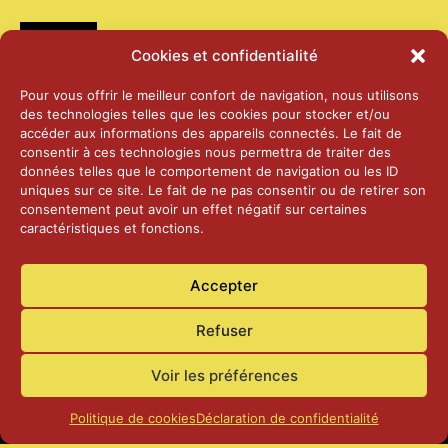
Médias
Cookies et confidentialité
2026 – Laiterie d’Orsières et Abbaye de St-
Pour vous offrir le meilleur confort de navigation, nous utilisons
Maurice
des technologies telles que les cookies pour stocker et/ou
25 juin 2026
accéder aux informations des appareils connectés. Le fait de
consentir à ces technologies nous permettra de traiter des
données telles que le comportement de navigation ou les ID
2025 – Palais Fédéral – Berne
uniques sur ce site. Le fait de ne pas consentir ou de retirer son
25 juin 2026
consentement peut avoir un effet négatif sur certaines
caractéristiques et fonctions.
Aînés – Noël 2024
Accepter
14 janvier 2025
Refuser
Voir les préférences
Politique de cookies
Déclaration de confidentialité
Accueil
Actualités
Contact
Confidentialité