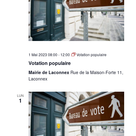
•
Canton
1 Mai 2023 08:00
-
12:00
Votation populaire
de
Votation populaire
Mairie de Laconnex
Rue de la Maison-Forte 11,
Laconnex
Genève
LUN
1