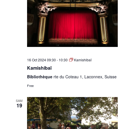
•
Canton
de
16 Oct 2024 09:30
-
10:30
Kamishibaï
Kamishibaï
Bibliothèque
rte du Coteau 1, Laconnex, Suisse
Genève
Free
SAM
19