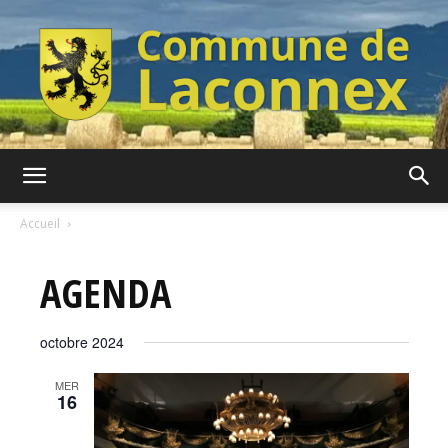
Commune
Accueil
AGENDA
de
octobre 2024
Laconnex
MER
16