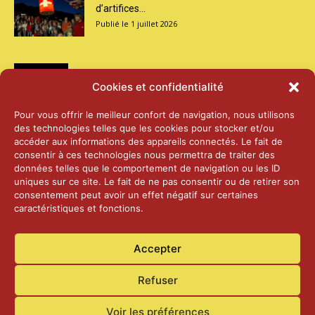
d’artifices...
1 juillet 2026
Médias
Cookies et confidentialité
2026 – Laiterie d’Orsières et Abbaye de St-
Pour vous offrir le meilleur confort de navigation, nous utilisons
Maurice
des technologies telles que les cookies pour stocker et/ou
25 juin 2026
accéder aux informations des appareils connectés. Le fait de
consentir à ces technologies nous permettra de traiter des
données telles que le comportement de navigation ou les ID
2025 – Palais Fédéral – Berne
uniques sur ce site. Le fait de ne pas consentir ou de retirer son
25 juin 2026
consentement peut avoir un effet négatif sur certaines
caractéristiques et fonctions.
Aînés – Noël 2024
Accepter
14 janvier 2025
Refuser
Voir les préférences