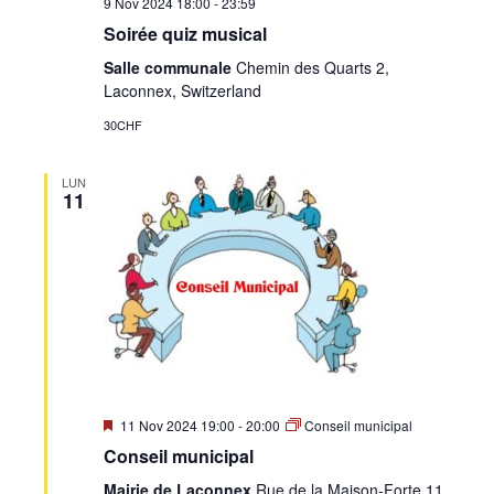
9 Nov 2024 18:00
-
23:59
Soirée quiz musical
Salle communale
Chemin des Quarts 2,
Laconnex, Switzerland
30CHF
LUN
11
Mis
11 Nov 2024 19:00
-
20:00
Conseil municipal
en
Conseil municipal
avant
Mairie de Laconnex
Rue de la Maison-Forte 11,