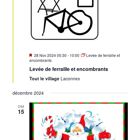
Mis
28 Nov 2024 05:30
-
10:00
Levée de ferraille et
en
encombrants
avant
Levée de ferraille et encombrants
Tout le village
Laconnex
décembre 2024
DIM
15