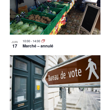
10:00
-
14:00
JUIN
17
Marché – annulé