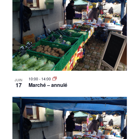
10:00
-
14:00
JUIN
17
Marché – annulé