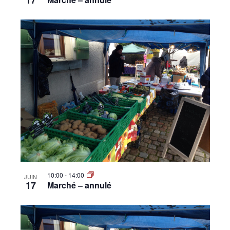
17
10:00
-
14:00
JUIN
17
Marché – annulé