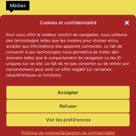
Médias
2026 – Laiterie d’Orsières et Abbaye de St-
Cookies et confidentialité
Maurice
25 juin 2026
Pour vous offrir le meilleur confort de navigation, nous utilisons
des technologies telles que les cookies pour stocker et/ou
accéder aux informations des appareils connectés. Le fait de
2025 – Palais Fédéral – Berne
consentir à ces technologies nous permettra de traiter des
25 juin 2026
données telles que le comportement de navigation ou les ID
uniques sur ce site. Le fait de ne pas consentir ou de retirer son
consentement peut avoir un effet négatif sur certaines
caractéristiques et fonctions.
Aînés – Noël 2024
14 janvier 2025
Accepter
Refuser
Voir les préférences
Accueil
Actualités
Contact
Confidentialité
Politique de cookies
Déclaration de confidentialité
© Commune de Laconnex
2026