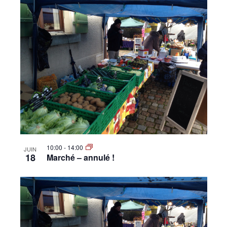
10:00
-
14:00
JUIN
18
Marché – annulé !