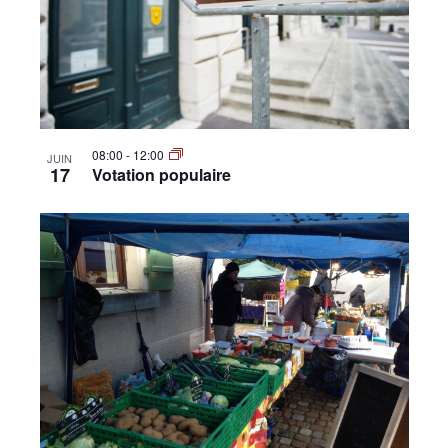
•
Canton
08:00
-
12:00
JUIN
17
Votation populaire
de
Genève