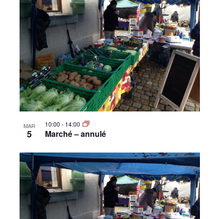
10:00
-
14:00
MAR
5
Marché – annulé