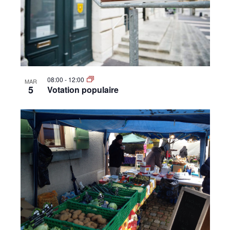
•
Canton
08:00
-
12:00
MAR
5
Votation populaire
de
Genève