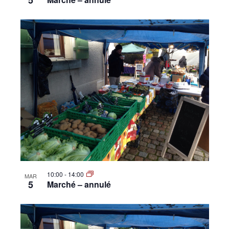
5
10:00
-
14:00
MAR
5
Marché – annulé