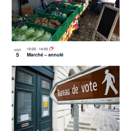
10:00
-
14:00
MAR
5
Marché – annulé