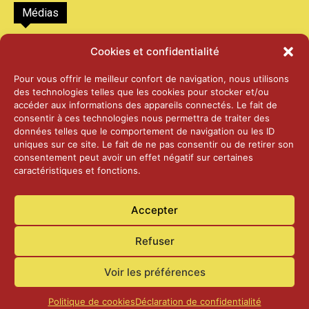
Médias
2026 – Laiterie d’Orsières et Abbaye de St-
Cookies et confidentialité
Maurice
25 juin 2026
Pour vous offrir le meilleur confort de navigation, nous utilisons
des technologies telles que les cookies pour stocker et/ou
accéder aux informations des appareils connectés. Le fait de
2025 – Palais Fédéral – Berne
consentir à ces technologies nous permettra de traiter des
25 juin 2026
données telles que le comportement de navigation ou les ID
uniques sur ce site. Le fait de ne pas consentir ou de retirer son
consentement peut avoir un effet négatif sur certaines
caractéristiques et fonctions.
Aînés – Noël 2024
14 janvier 2025
Accepter
Refuser
Voir les préférences
Accueil
Actualités
Contact
Confidentialité
Politique de cookies
Déclaration de confidentialité
© Commune de Laconnex
2026