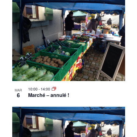
10:00
-
14:00
MAR
6
Marché – annulé !