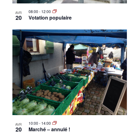
08:00
-
12:00
AVR
20
Votation populaire
10:00
-
14:00
AVR
20
Marché – annulé !