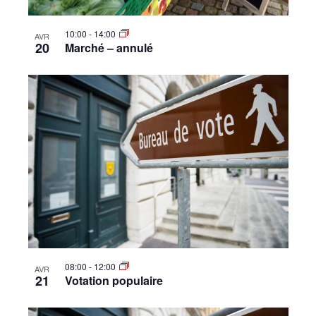
10:00
-
14:00
AVR
20
Marché – annulé
08:00
-
12:00
AVR
21
Votation populaire