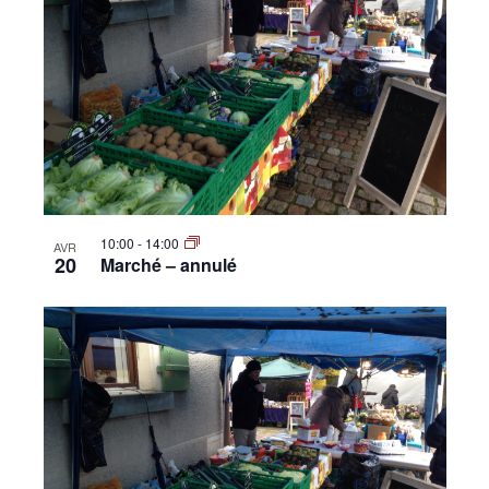
10:00
-
14:00
AVR
20
Marché – annulé