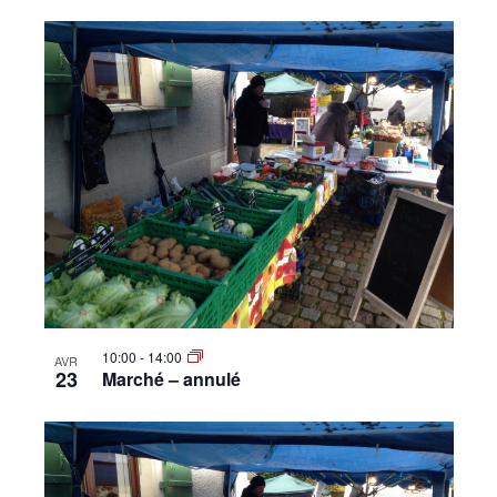
10:00
-
14:00
AVR
23
Marché – annulé