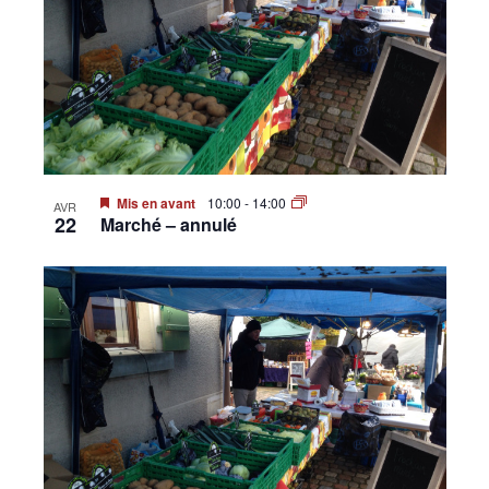
•
Canton
Mis en avant
10:00
-
14:00
AVR
de
22
Marché – annulé
Genève