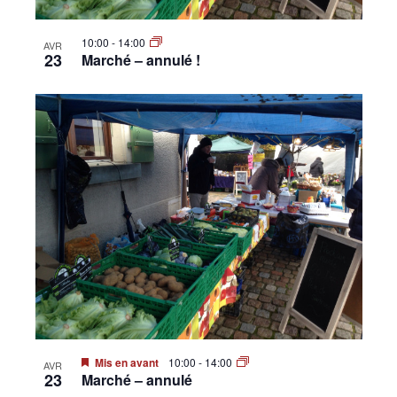
10:00
-
14:00
AVR
23
Marché – annulé !
Mis en avant
10:00
-
14:00
AVR
23
Marché – annulé