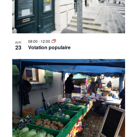
08:00
-
12:00
AVR
23
Votation populaire