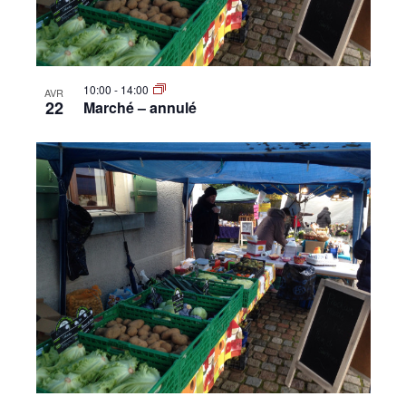
10:00
-
14:00
AVR
22
Marché – annulé