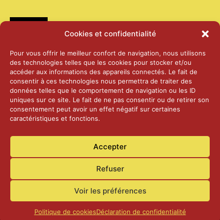
Médias
Cookies et confidentialité
2026 – Laiterie d’Orsières et Abbaye de St-
Pour vous offrir le meilleur confort de navigation, nous utilisons
Maurice
des technologies telles que les cookies pour stocker et/ou
25 juin 2026
accéder aux informations des appareils connectés. Le fait de
consentir à ces technologies nous permettra de traiter des
données telles que le comportement de navigation ou les ID
2025 – Palais Fédéral – Berne
uniques sur ce site. Le fait de ne pas consentir ou de retirer son
25 juin 2026
consentement peut avoir un effet négatif sur certaines
caractéristiques et fonctions.
Aînés – Noël 2024
Accepter
14 janvier 2025
Refuser
Voir les préférences
Politique de cookies
Déclaration de confidentialité
Accueil
Actualités
Contact
Confidentialité