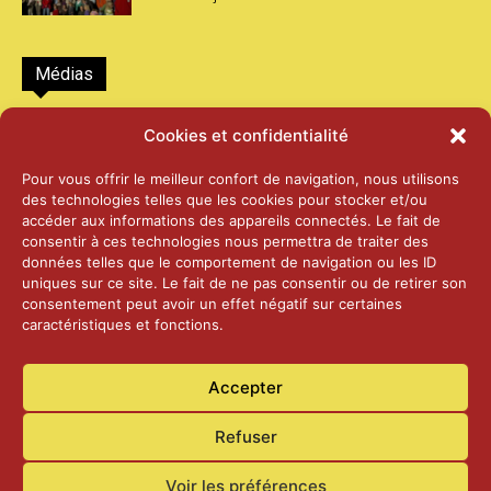
Médias
2026 – Laiterie d’Orsières et Abbaye de St-
Cookies et confidentialité
Maurice
25 juin 2026
Pour vous offrir le meilleur confort de navigation, nous utilisons
des technologies telles que les cookies pour stocker et/ou
accéder aux informations des appareils connectés. Le fait de
2025 – Palais Fédéral – Berne
consentir à ces technologies nous permettra de traiter des
25 juin 2026
données telles que le comportement de navigation ou les ID
uniques sur ce site. Le fait de ne pas consentir ou de retirer son
consentement peut avoir un effet négatif sur certaines
caractéristiques et fonctions.
Aînés – Noël 2024
14 janvier 2025
Accepter
Refuser
Voir les préférences