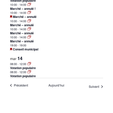
Votation populaire
•
10:00
-
14:00
Marché – annulé !
10:00
-
14:00
Mis
Marché – annulé
en
10:00
-
14:00
avant
Marché – annulé
Canton
10:00
-
14:00
Marché – annulé
10:00
-
14:00
Marché – annulé
19:00
-
19:00
Mis
de
Conseil municipal
en
avant
14
mar
08:00
-
12:00
Votation populaire
Genève
08:00
-
12:00
Votation populaire
Évènements
Précédent
Aujourd’hui
Évènemen
Suivant