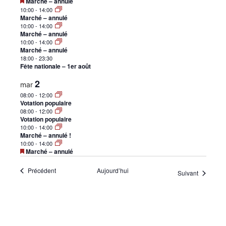
Mis
Marché – annulé
•
en
10:00
-
14:00
avant
Marché – annulé
10:00
-
14:00
Marché – annulé
10:00
-
14:00
Marché – annulé
Canton
18:00
-
23:30
Fête nationale – 1er août
2
mar
08:00
-
12:00
de
Votation populaire
08:00
-
12:00
Votation populaire
10:00
-
14:00
Marché – annulé !
Genève
10:00
-
14:00
Mis
Marché – annulé
en
avant
Évènements
Précédent
Aujourd’hui
Évènemen
Suivant