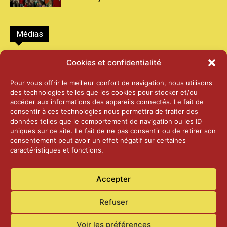
Médias
2026 – Laiterie d’Orsières et Abbaye de St-
Cookies et confidentialité
Maurice
25 juin 2026
Pour vous offrir le meilleur confort de navigation, nous utilisons
des technologies telles que les cookies pour stocker et/ou
accéder aux informations des appareils connectés. Le fait de
2025 – Palais Fédéral – Berne
consentir à ces technologies nous permettra de traiter des
25 juin 2026
données telles que le comportement de navigation ou les ID
uniques sur ce site. Le fait de ne pas consentir ou de retirer son
consentement peut avoir un effet négatif sur certaines
caractéristiques et fonctions.
Aînés – Noël 2024
14 janvier 2025
Accepter
Refuser
Voir les préférences