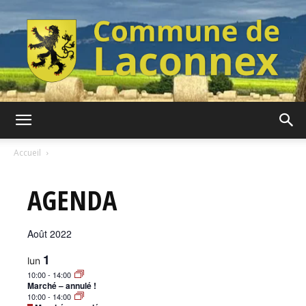
Commune
Accueil
AGENDA
de
Août 2022
Laconnex
1
lun
10:00
-
14:00
Marché – annulé !
10:00
-
14:00