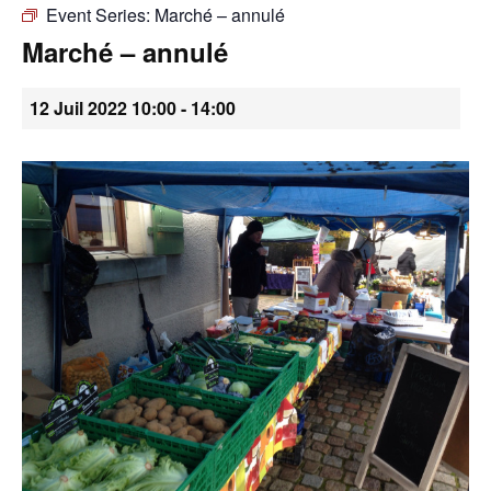
Event Series:
Marché – annulé
•
Marché – annulé
12 Juil 2022 10:00
-
14:00
Canton
de
Genève