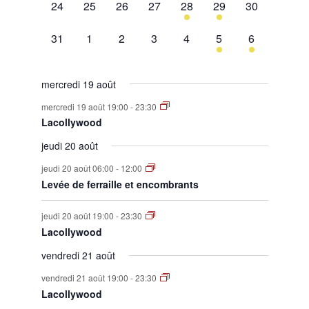
0
0
0
0
1
1
0
24
25
26
27
28
29
30
évènement,
évènement,
évènement,
évènement,
évènement,
évènement,
évènement,
0
0
0
0
0
1
1
31
1
2
3
4
5
6
évènement,
évènement,
évènement,
évènement,
évènement,
évènement,
évènement,
mercredi 19 août
mercredi 19 août 19:00
-
23:30
Lacollywood
jeudi 20 août
jeudi 20 août 06:00
-
12:00
Levée de ferraille et encombrants
jeudi 20 août 19:00
-
23:30
Lacollywood
vendredi 21 août
vendredi 21 août 19:00
-
23:30
Lacollywood