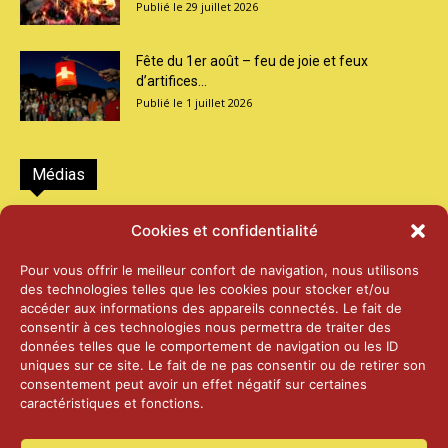
29 juillet 2026
Fête du 1er août – feu de joie et feux
d’artifices...
1 juillet 2026
Médias
2026 – Laiterie d’Orsières et Abbaye de St-
Cookies et confidentialité
Maurice
25 juin 2026
Pour vous offrir le meilleur confort de navigation, nous utilisons
des technologies telles que les cookies pour stocker et/ou
accéder aux informations des appareils connectés. Le fait de
2025 – Palais Fédéral – Berne
consentir à ces technologies nous permettra de traiter des
25 juin 2026
données telles que le comportement de navigation ou les ID
uniques sur ce site. Le fait de ne pas consentir ou de retirer son
consentement peut avoir un effet négatif sur certaines
caractéristiques et fonctions.
Aînés – Noël 2024
14 janvier 2025