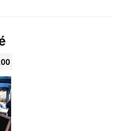
é
:00