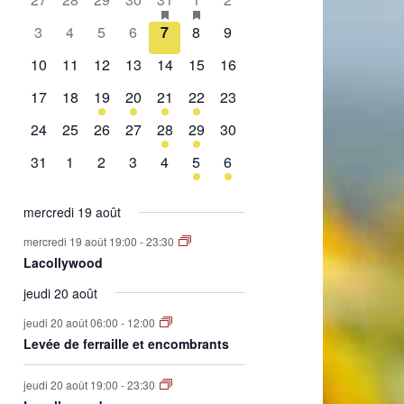
de
évènement,
évènement,
évènement,
évènement,
évènement,
évènements,
évènement,
0
0
0
0
0
0
0
3
4
5
6
7
8
9
Évènements
évènement,
évènement,
évènement,
évènement,
évènement,
évènement,
évènement,
0
0
0
0
0
0
0
10
11
12
13
14
15
16
évènement,
évènement,
évènement,
évènement,
évènement,
évènement,
évènement,
0
0
1
2
1
2
0
17
18
19
20
21
22
23
évènement,
évènement,
évènement,
évènements,
évènement,
évènements,
évènement,
0
0
0
0
1
1
0
24
25
26
27
28
29
30
évènement,
évènement,
évènement,
évènement,
évènement,
évènement,
évènement,
0
0
0
0
0
1
1
31
1
2
3
4
5
6
évènement,
évènement,
évènement,
évènement,
évènement,
évènement,
évènement,
mercredi 19 août
mercredi 19 août 19:00
-
23:30
Lacollywood
jeudi 20 août
jeudi 20 août 06:00
-
12:00
Levée de ferraille et encombrants
jeudi 20 août 19:00
-
23:30