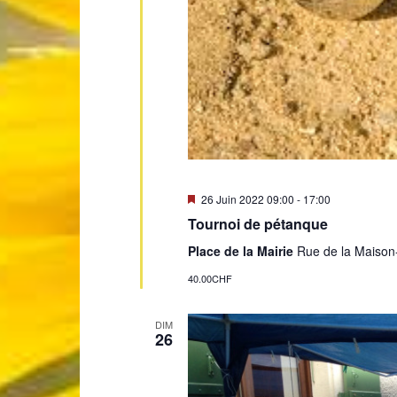
Mis
26 Juin 2022 09:00
-
17:00
en
Tournoi de pétanque
avant
Place de la Mairie
Rue de la Maison
40.00CHF
DIM
26