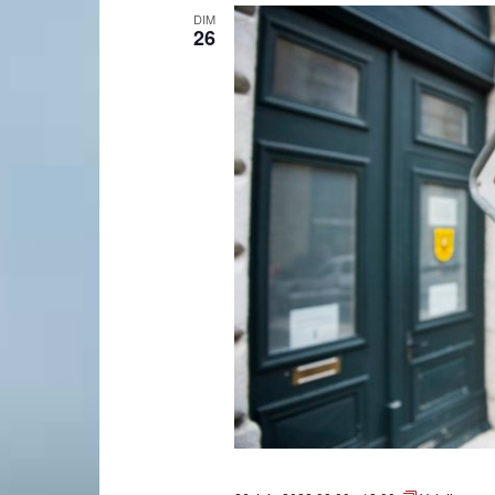
DIM
26
Laconnex
•
Canton