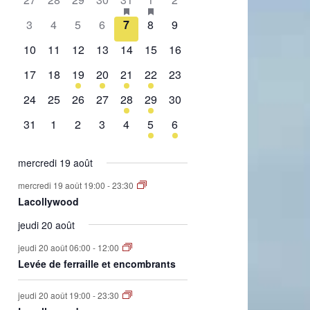
de
évènement,
évènement,
évènement,
évènement,
évènement,
évènements,
évènement,
0
0
0
0
0
0
0
3
4
5
6
7
8
9
Évènements
évènement,
évènement,
évènement,
évènement,
évènement,
évènement,
évènement,
0
0
0
0
0
0
0
10
11
12
13
14
15
16
évènement,
évènement,
évènement,
évènement,
évènement,
évènement,
évènement,
0
0
1
2
1
2
0
17
18
19
20
21
22
23
évènement,
évènement,
évènement,
évènements,
évènement,
évènements,
évènement,
0
0
0
0
1
1
0
24
25
26
27
28
29
30
évènement,
évènement,
évènement,
évènement,
évènement,
évènement,
évènement,
0
0
0
0
0
1
1
31
1
2
3
4
5
6
évènement,
évènement,
évènement,
évènement,
évènement,
évènement,
évènement,
mercredi 19 août
mercredi 19 août 19:00
-
23:30
Lacollywood
jeudi 20 août
jeudi 20 août 06:00
-
12:00
Levée de ferraille et encombrants
jeudi 20 août 19:00
-
23:30