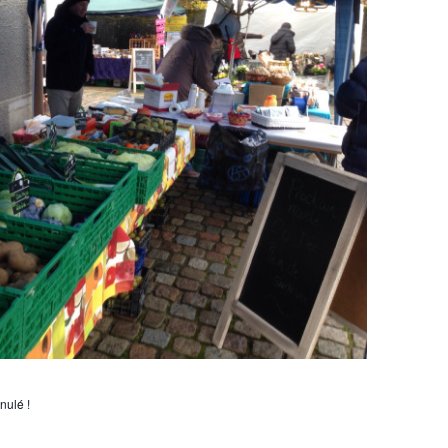
nulé !