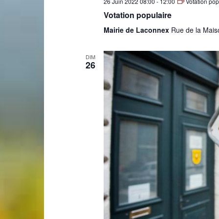
26 Juin 2022 08:00
-
12:00
Votation pop
Votation populaire
de
Mairie de Laconnex
Rue de la Mais
DIM
26
Genève