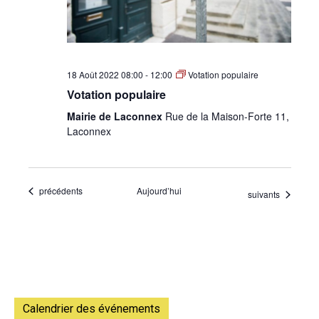
18 Août 2022 08:00
-
12:00
Votation populaire
Votation populaire
Mairie de Laconnex
Rue de la Maison-Forte 11,
Laconnex
Évènements
précédents
Aujourd’hui
Évènements
suivants
Calendrier des événements