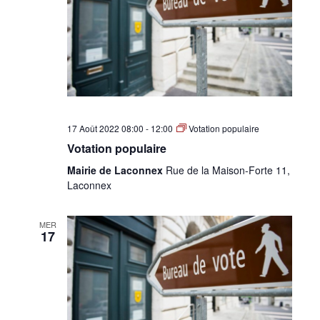
•
Canton
17 Août 2022 08:00
-
12:00
Votation populaire
de
Votation populaire
Mairie de Laconnex
Rue de la Maison-Forte 11,
Laconnex
Genève
MER
17