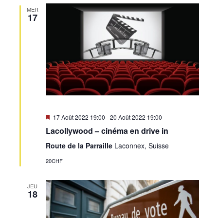
MER
17
Mis
17 Août 2022 19:00
-
20 Août 2022 19:00
en
Lacollywood – cinéma en drive in
avant
Route de la Parraille
Laconnex, Suisse
20CHF
JEU
18