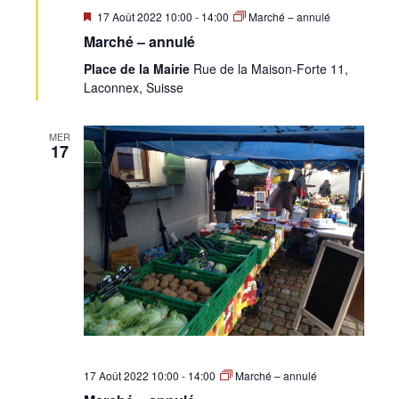
Mis
17 Août 2022 10:00
-
14:00
Marché – annulé
en
Marché – annulé
avant
Place de la Mairie
Rue de la Maison-Forte 11,
Laconnex, Suisse
MER
17
17 Août 2022 10:00
-
14:00
Marché – annulé