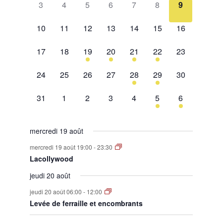
0
0
0
0
0
0
0
Évènements
3
4
5
6
7
8
9
évènement,
évènement,
évènement,
évènement,
évènement,
évènement,
évènement,
0
0
0
0
0
0
0
10
11
12
13
14
15
16
évènement,
évènement,
évènement,
évènement,
évènement,
évènement,
évènement,
0
0
1
2
1
2
0
17
18
19
20
21
22
23
évènement,
évènement,
évènement,
évènements,
évènement,
évènements,
évènement,
0
0
0
0
1
1
0
24
25
26
27
28
29
30
évènement,
évènement,
évènement,
évènement,
évènement,
évènement,
évènement,
0
0
0
0
0
1
1
31
1
2
3
4
5
6
évènement,
évènement,
évènement,
évènement,
évènement,
évènement,
évènement,
mercredi 19 août
mercredi 19 août 19:00
-
23:30
Lacollywood
jeudi 20 août
jeudi 20 août 06:00
-
12:00
Levée de ferraille et encombrants