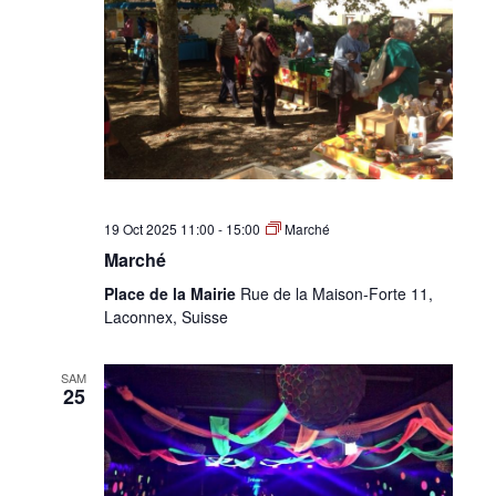
•
Canton
de
19 Oct 2025 11:00
-
15:00
Marché
Marché
Place de la Mairie
Rue de la Maison-Forte 11,
Laconnex, Suisse
Genève
SAM
25