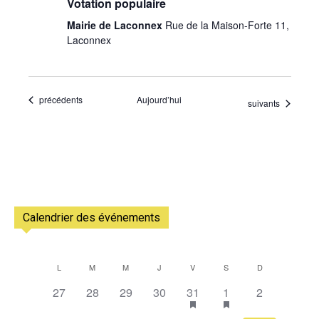
Votation populaire
Mairie de Laconnex
Rue de la Maison-Forte 11,
Laconnex
Évènements
précédents
Aujourd’hui
Évènements
suivants
Calendrier des événements
L
M
M
J
V
S
D
Calendrier
0
0
0
0
1
2
0
27
28
29
30
31
1
2
de
évènement,
évènement,
évènement,
évènement,
évènement,
évènements,
évènement,