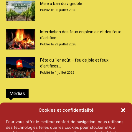
Mise à ban du vignoble
30 juillet 2026
Interdiction des feux en plein air et des feux
d’artifice
29 juillet 2026
Fête du 1er août – feu de joie et feux
d’artifices...
1 juillet 2026
Médias
2026 – Laiterie d’Orsières et Abbaye de St-
Cookies et confidentialité
Maurice
25 juin 2026
Pour vous offrir le meilleur confort de navigation, nous utilisons
des technologies telles que les cookies pour stocker et/ou