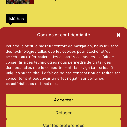
Médias
2026 – Laiterie d’Orsières et Abbaye de St-
Cookies et confidentialité
Maurice
25 juin 2026
Pour vous offrir le meilleur confort de navigation, nous utilisons
des technologies telles que les cookies pour stocker et/ou
accéder aux informations des appareils connectés. Le fait de
2025 – Palais Fédéral – Berne
consentir à ces technologies nous permettra de traiter des
25 juin 2026
données telles que le comportement de navigation ou les ID
uniques sur ce site. Le fait de ne pas consentir ou de retirer son
consentement peut avoir un effet négatif sur certaines
caractéristiques et fonctions.
Aînés – Noël 2024
14 janvier 2025
Accepter
Refuser
Voir les préférences