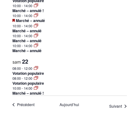
Votation populaire
•
10:00
-
14:00
Marché – annulé !
10:00
-
14:00
Mis
Marché – annulé
en
10:00
-
14:00
avant
Marché – annulé
Canton
10:00
-
14:00
Marché – annulé
10:00
-
14:00
Marché – annulé
22
de
sam
08:00
-
12:00
Votation populaire
08:00
-
12:00
Votation populaire
Genève
10:00
-
14:00
Marché – annulé !
Évènements
Précédent
Aujourd’hui
Évènemen
Suivant