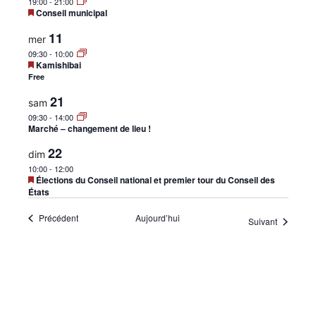
19:00
-
21:00
Mis
Conseil municipal
en
avant
11
mer
09:30
-
10:00
Mis
Kamishibai
en
Free
avant
21
sam
09:30
-
14:00
Marché – changement de lieu !
22
dim
10:00
-
12:00
Mis
Élections du Conseil national et premier tour du Conseil des
en
États
avant
Évènements
Précédent
Aujourd’hui
Évènemen
Suivant