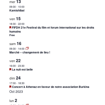
avant
13
mer
•
09:30
-
10:00
Kamishibai
15
ven
18:30
-
22:00
Canton
Mis
FIFDH 21e Festival du film et forum international sur les droits
en
humains
avant
Free
16
sam
de
09:30
-
14:00
Marché – changement de lieu !
22
ven
16:00
-
23:30
Genève
Mis
La nuit est belle
en
avant
24
dim
17:00
-
18:30
Mis
Concert à Athenaz en faveur de notre association Burkina
en
Oct 2023
avant
2
lun