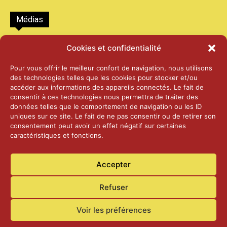
Médias
2026 – Laiterie d’Orsières et Abbaye de St-
Cookies et confidentialité
Maurice
25 juin 2026
Pour vous offrir le meilleur confort de navigation, nous utilisons
des technologies telles que les cookies pour stocker et/ou
accéder aux informations des appareils connectés. Le fait de
2025 – Palais Fédéral – Berne
consentir à ces technologies nous permettra de traiter des
25 juin 2026
données telles que le comportement de navigation ou les ID
uniques sur ce site. Le fait de ne pas consentir ou de retirer son
consentement peut avoir un effet négatif sur certaines
caractéristiques et fonctions.
Aînés – Noël 2024
14 janvier 2025
Accepter
Refuser
Voir les préférences
Accueil
Actualités
Contact
Confidentialité