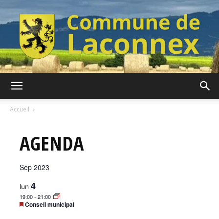
Commune
Accueil
AGENDA
de
Sep 2023
Laconnex
4
lun
19:00
-
21:00
Mis
Conseil municipal
en